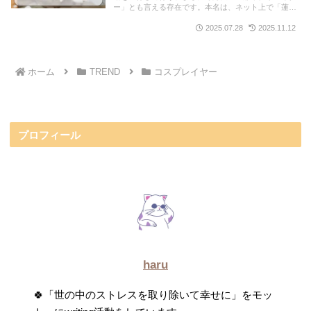
ー」とも言える存在です。本名は、ネット上で「蓮尾
和奈」説あり、ただし未確認。「結婚して旦那がい
る」という明確な公式発表は、本人から一切ありませ
2025.07.28
2025.11.12
ん。
ホーム
TREND
コスプレイヤー
プロフィール
haru
🍀「世の中のストレスを取り除いて幸せに」をモッ