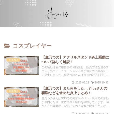
コスプレイヤー
【鹿乃つの】アクリルスタンド炎上騒動に
TREND
ついて詳しく解説！
この騒動は著作権侵害の可能性と、販売方法を巡るフ
ァンとのコミュニケーション不足が複合的に絡み合っ
て発生しました。鹿乃つのさんは当初の対応を誤り、
結果的に炎上を拡大させてしまいましたが、最終的に
は販売中止と公式な謝罪に至りました。
2025.08.22
2025.10.31
【鹿乃つの】また何をした…？luzさんの
TREND
騒動などを含めた炎上まとめ！
鹿乃つのさんはSNSでの発言やイベント現場での言動
が原因となり、複数の炎上騒動を経験しています。luz
さんとの騒動は、SNS上での「誤解と配慮不足」が発
端となり、双方のファンを巻き込んだ大規模な炎上へ
と発展しました。
2025.08.22
2026.04.14