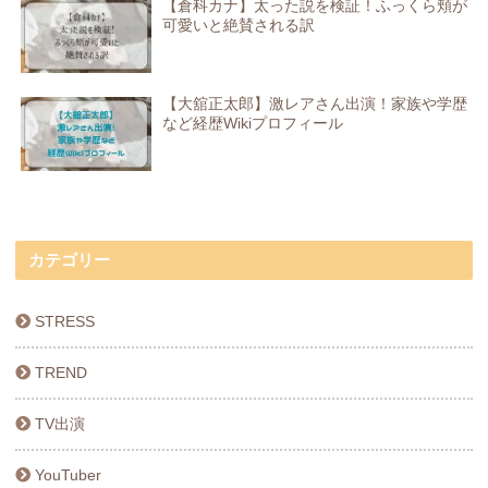
【倉科カナ】太った説を検証！ふっくら頬が
可愛いと絶賛される訳
【大舘正太郎】激レアさん出演！家族や学歴
など経歴Wikiプロフィール
カテゴリー
STRESS
TREND
TV出演
YouTuber