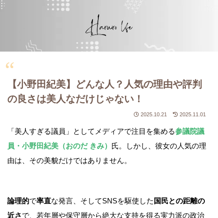
【小野田紀美】どんな人？人気の理由や評判
の良さは美人なだけじゃない！
2025.10.21
2025.11.01
「美人すぎる議員」としてメディアで注目を集める
参議院議
員・小野田紀美（おのだ きみ）
氏。しかし、彼女の人気の理
由は、その美貌だけではありません。
論理的
で
率直
な発言、そしてSNSを駆使した
国民との距離の
近さ
で、若年層や保守層から絶大な支持を得る実力派の政治