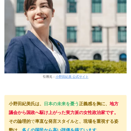
引用元：
小野田紀美 公式サイト
小野田紀美
氏は、
日本の未来を憂う
正義感
を胸に、
地方
議会から国政へ駆け上がった実力派の女性政治家です。
その
論理的
で
率直
な発言スタイルと、現場を重視する姿
勢は、
多くの国民から高い評価を得ています。