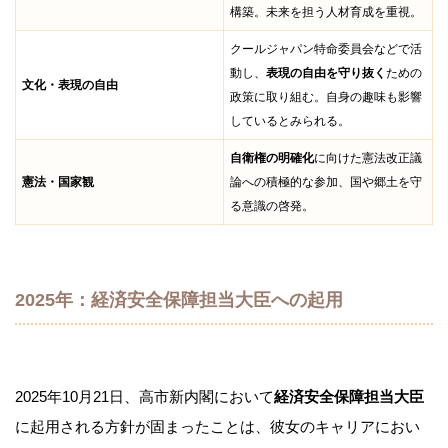
構築。未来を担う人材育成を重視。
クールジャパン特命委員会などで活
動し、
表現の自由を守り抜く
ための
文化・表現の自由
政策に取り組む。自身の趣味も影響
しているとみられる。
自衛権の明確化
に向けた憲法改正議
憲法・国家観
論への積極的な参加、国や郷土を守
る意識の啓発。
2025年：経済安全保障担当大臣への起用
2025年10月21日、高市新内閣において
経済安全保障担当大臣
に起用される方針が固まったことは、彼女のキャリアにおい