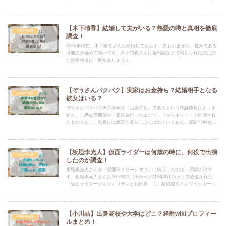
主党の代表代行に就任し、党内での影響力と役割が増している点も大きな
注目理由です。
【木下晴香】結婚して夫がいる？熱愛の噂と真相を徹底
TREND
調査！
2026年現在、木下晴香さんは結婚しておらず、夫もいません。独身である
可能性が極めて高いです。木下晴香さんに週刊誌などで報じられた決定的
な熱愛報道は一度もありません。
【ぞうさんパクパク】実家はお金持ち？結婚相手となる
TREND
彼女はいる？
ぞうさんパクパク氏の実家が「お金持ち」であるという確証情報はありま
せん。上品な雰囲気や「家族旅行」のエピソードからネット上で推測され
たものであり、動画には豪華な暮らしぶりは出ていません。2024年時点で
「独身宣言」をしており、結婚相手となる彼女の存在は公表されていませ
ん。
【板垣李光人】仮面ライダーは何歳の時に、何役で出演
TREND
したのか調査！
板垣李光人さんが『仮面ライダージオウ』に出演したのは、16歳の時で
す。板垣李光人さんは2018年9月2日から2019年8月25日まで放送された
『仮面ライダージオウ』（テレビ朝日系）に、敵組織タイムジャッカーの
一員「ウール」役として出演しました。
【小川晶】出身高校や大学はどこ？経歴wikiプロフィー
TREND
ルまとめ！