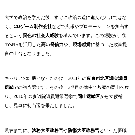
大学で政治を学んだ後、すぐに政治の道に進んだわけではな
く、
CDゲーム制作会社
などで広報やプロモーションを担当す
るという
異色の社会人経験
を積んでいます。この経験が、後
のSNSを活用した
高い発信力
や、
現場感覚
に基づいた政策提
言の土台となりました。
キャリアの転機となったのは、2011年の
東京都北区議会議員
選挙
での初当選です。その後、2期目の途中で故郷の岡山へ戻
り、2016年の参議院議員通常選挙で
岡山選挙区
から立候補
し、見事に初当選を果たしました。
現在までに、
法務大臣政務官
や
防衛大臣政務官
といった要職