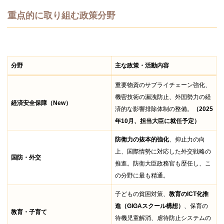
重点的に取り組む政策分野
分野
主な政策・活動内容
重要物資のサプライチェーン強化、
機密技術の漏洩防止、外国勢力の経
経済安全保障（New）
済的な影響排除体制の整備。
（2025
年10月、担当大臣に就任予定）
防衛力の抜本的強化
、抑止力の向
上、国際情勢に対応した外交戦略の
国防・外交
推進。防衛大臣政務官も歴任し、こ
の分野に最も精通。
子どもの貧困対策、
教育のICT化推
進（GIGAスクール構想）
、保育の
教育・子育て
待機児童解消、虐待防止システムの