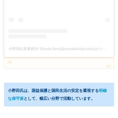
小野田紀美事務所/ Onoda Kimi(@onodakimijimusho)がシェアした投稿
小野田氏は、
国益保護
と
国民生活の安定
を重視する
明確
な保守派
として、幅広い分野で活動しています。