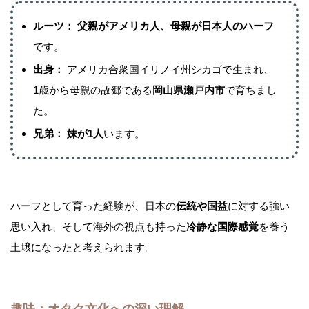
ルーツ：
父親がアメリカ人、母親が日本人のハーフ
です。
出身：
アメリカ合衆国イリノイ州シカゴで生まれ、
1歳から母親の故郷である
岡山県瀬戸内市
で育ちまし
た。
兄弟：
妹が1人
います。
ハーフとして育った経験が、日本の
伝統や国益
に対する強い
思い入れ、そして海外の視点も持った
冷静な国際感覚
を養う
土壌になったと考えられます。