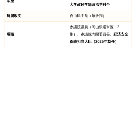
学歴
大学政経学部政治学科卒
所属政党
自由民主党（無派閥）
参議院議員（岡山県選挙区・2
現職
期）、参議院内閣委員長、
経済安全
保障担当大臣（2025年就任）