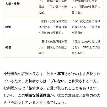
い」「現場主義で国民
「感情論に走りやす
人柄・姿勢
目線」「芯の強さが魅
い」「議論が攻撃的に
力的」
見える」
「国防・安全保障で頼
「保守的な政策に偏り
政策
りになる」「教育政策
すぎている」「憲法観
が具体的で実務的」
が硬直的」
「SNSでの透明性が高
「目立ちたがり屋に見
発信
い」「国民との距離が
える」「SNS上での論
近い」
争が多い」
小野田氏の評判の良さは、彼女の
率直さ
がそのまま反映され
ているため、支持者からは「
ブレない
」と称賛される一方、
批判層からは「
強すぎる
」と受け取られることもあります。
しかし、この
明確な賛否両論
が、彼女の注目度と影響力の大
きさを証明していると言えるでしょう。