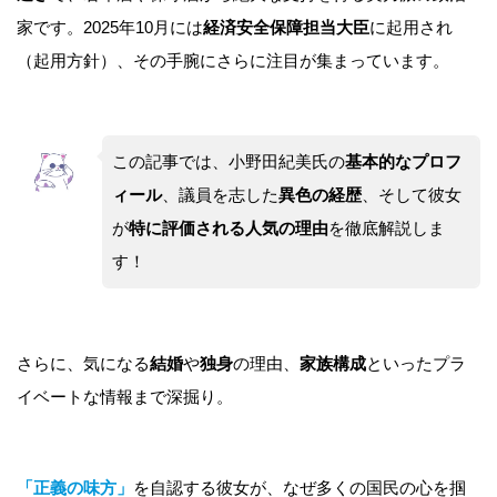
家です。2025年10月には
経済安全保障担当大臣
に起用され
（起用方針）、その手腕にさらに注目が集まっています。
この記事では、小野田紀美氏の
基本的なプロフ
ィール
、議員を志した
異色の経歴
、そして彼女
が
特に評価される人気の理由
を徹底解説しま
す！
さらに、気になる
結婚
や
独身
の理由、
家族構成
といったプラ
イベートな情報まで深掘り。
「正義の味方」
を自認する彼女が、なぜ多くの国民の心を掴