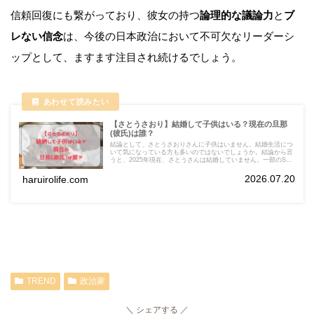
信頼回復にも繋がっており、彼女の持つ
論理的な議論力
と
ブ
レない信念
は、今後の日本政治において不可欠なリーダーシ
ップとして、ますます注目され続けるでしょう。
【さとうさおり】結婚して子供はいる？現在の旦那
(彼氏)は誰？
結論として、さとうさおりさんに子供はいません。結婚生活につ
いて気になっている方も多いのではないでしょうか。結論から言
うと、2025年現在、さとうさんは結婚していません。一部のSNS
では「公認会計士の旦那さんがいるのでは？」といった噂が拡散
しましたが、これは事実ではありません。
2026.07.20
haruirolife.com
TREND
政治家
シェアする