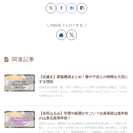
haruをフォローする
関連記事
【近健太】家族構成まとめ！妻や子供との時間を大切に
TREND
する理由
近健太氏の家族（妻・子供・両親など）に関する具体的な情報は、公的な
ソースには存在しません。近健太氏に子供がいるかどうかについても公式
な情報はありません。
【吉田はるみ】学歴や経歴がすごい？出身高校は進学校
TREND
の山形北高等学校！
吉田はるみは、難関校である山形県立山形北高等学校出身という優れた学
歴と、そこから大学・大学院で培った専門知識を基盤に政治家として活躍
しているからです。また、衆議院議員として2期務め、2025年9月に立憲民