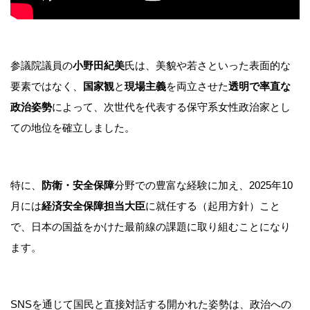
参議院議員の
小野田紀美
氏は、美貌や若さといった表面的な
要素ではなく、
国家観
と
現場主義
を両立させた
透明で率直な
政治姿勢
によって、次世代を代表する保守系女性政治家とし
ての地位を確立しました。
特に、
防衛・安全保障
分野での豊富な経験に加え、2025年10
月には
経済安全保障担当大臣
に就任する（起用方針）こと
で、日本の国益をかけた最前線の課題に取り組むことになり
ます。
SNSを通じて国民と直接対話する開かれた姿勢は、政治への