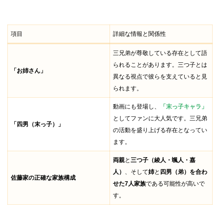
項目
詳細な情報と関係性
三兄弟が尊敬している存在として語
られることがあります。三つ子とは
「お姉さん」
異なる視点で彼らを支えていると見
られます。
動画にも登場し、
「末っ子キャラ」
としてファンに大人気です。三兄弟
「四男（末っ子）」
の活動を盛り上げる存在となってい
ます。
両親
と
三つ子（綾人・颯人・嘉
人）
、そして
姉
と
四男（弟）を合わ
佐藤家の正確な家族構成
せた7人家族
である可能性が高いで
す。