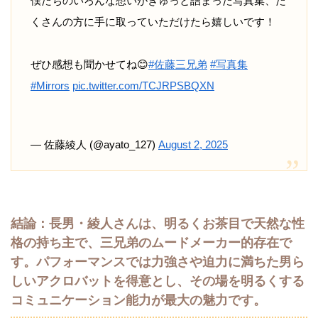
僕たちのいろんな想いがぎゅっと詰まった写真集、た
くさんの方に手に取っていただけたら嬉しいです！
ぜひ感想も聞かせてね😊
#佐藤三兄弟
#写真集
#Mirrors
pic.twitter.com/TCJRPSBQXN
— 佐藤綾人 (@ayato_127)
August 2, 2025
結論：長男・綾人さんは、明るくお茶目で天然な性
格の持ち主で、三兄弟のムードメーカー的存在で
す。パフォーマンスでは力強さや迫力に満ちた男ら
しいアクロバットを得意とし、その場を明るくする
コミュニケーション能力が最大の魅力です。