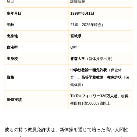
項目
詳細情報
生年月日
1998年6月1日
年齢
27歳（2025年時点）
出身地
宮城県
血液型
O型
出身校
青森大学
（新体操部出身）
中学校教諭一種免許状
（保健体
資格
育）、
高等学校教諭一種免許状
（保
健体育）
TikTokフォロワー320万人超
、総再
SNS実績
生回数1億5000万回以上
彼らの持つ教員免許状は、新体操を通じて培った高い人間性