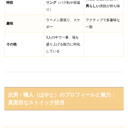
特技
リング
（バク転や宙返
男らしい
演技が持ち味
り）
ラーメン屋巡り、スケ
アクティブで多趣味な
趣味
ボー
一面
3人の中で一番、場を
その他
盛り上げる能力に特化
している
次男・颯人（はやと）のプロフィールと魅力：
真面目なストイック担当