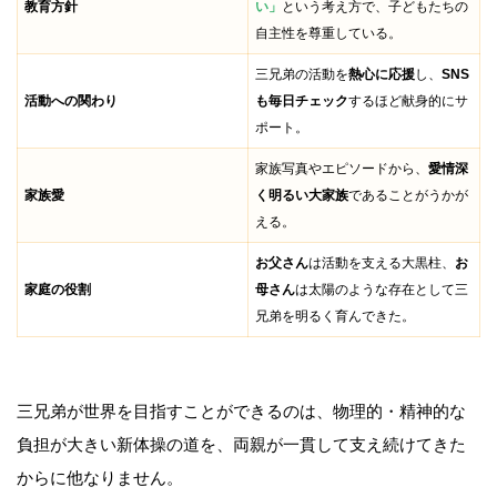
教育方針
い」
という考え方で、子どもたちの
自主性を尊重している。
三兄弟の活動を
熱心に応援
し、
SNS
活動への関わり
も毎日チェック
するほど献身的にサ
ポート。
家族写真やエピソードから、
愛情深
家族愛
く明るい大家族
であることがうかが
える。
お父さん
は活動を支える大黒柱、
お
家庭の役割
母さん
は太陽のような存在として三
兄弟を明るく育んできた。
三兄弟が世界を目指すことができるのは、物理的・精神的な
負担が大きい新体操の道を、両親が一貫して支え続けてきた
からに他なりません。