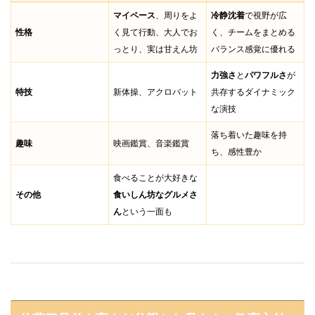
マイペース
、周りをよ
冷静沈着
で視野が広
性格
く見て行動、大人でお
く、チームをまとめる
っとり、実は甘えん坊
バランス感覚に優れる
力強さ
と
パワフルさ
が
特技
新体操、アクロバット
共存するダイナミック
な演技
落ち着いた趣味を持
趣味
映画鑑賞、音楽鑑賞
ち、感性豊か
食べることが大好きな
その他
食いしん坊なグルメさ
ん
という一面も