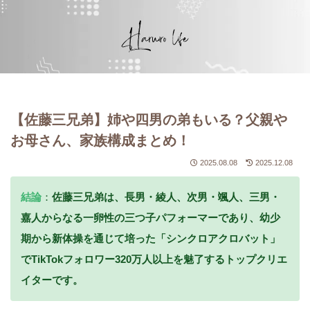
【佐藤三兄弟】姉や四男の弟もいる？父親や
お母さん、家族構成まとめ！
2025.08.08
2025.12.08
結論
：
佐藤三兄弟は、
長男・綾人、次男・颯人、三男・
嘉人
からなる一卵性の三つ子パフォーマーであり、幼少
期から新体操を通じて培った「シンクロアクロバット」
でTikTokフォロワー320万人以上を魅了するトップクリエ
イターです。