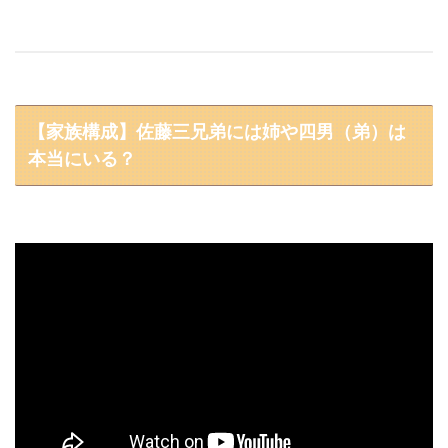
【家族構成】佐藤三兄弟には姉や四男（弟）は
本当にいる？