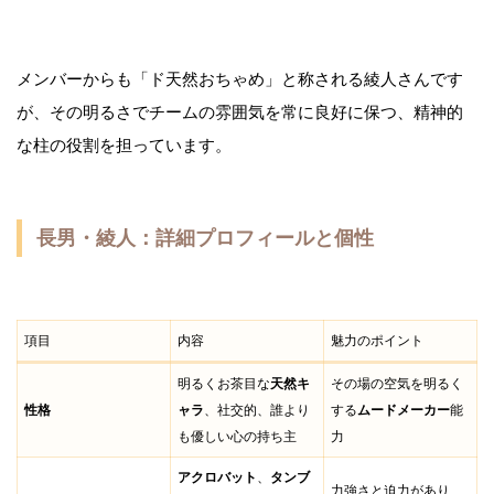
メンバーからも「ド天然おちゃめ」と称される綾人さんです
が、その明るさでチームの雰囲気を常に良好に保つ、精神的
な柱の役割を担っています。
長男・綾人：詳細プロフィールと個性
項目
内容
魅力のポイント
明るくお茶目な
天然キ
その場の空気を明るく
性格
ャラ
、社交的、誰より
する
ムードメーカー
能
も優しい心の持ち主
力
アクロバット
、
タンブ
力強さと迫力があり、