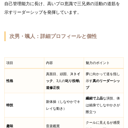
自己管理能力に長け、高いプロ意識で三兄弟の活動の道筋を
示すリーダーシップを発揮しています。
次男・颯人：詳細プロフィールと個性
項目
内容
魅力のポイント
真面目、頑固、
ストイ
夢に向かって道を指し
性格
ック
、3人の
叱り役/軌
示す
真のリーダーシッ
道修正役
プ
繊細で上品
な演技、体
新体操（しなやかでキ
特技
は細身でしなやかさが
レイな動き）
際立つ
クールに見えるが感受
趣味
音楽鑑賞