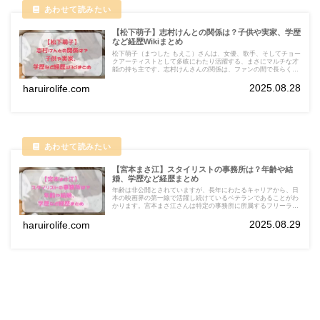
【松下萌子】志村けんとの関係は？子供や実家、学歴
など経歴Wikiまとめ
松下萌子（まつした もえこ）さんは、女優、歌手、そしてチョー
クアーティストとして多岐にわたり活躍する、まさにマルチな才
能の持ち主です。志村けんさんの関係は、ファンの間で長らく関
心を集めてきました。結論から言うと、お二人は非常に仲の良い
友人関係であり、仕事仲間でもあったというのが正しい見方で
2025.08.28
haruirolife.com
す。
【宮本まさ江】スタイリストの事務所は？年齢や結
婚、学歴など経歴まとめ
年齢は非公開とされていますが、長年にわたるキャリアから、日
本の映画界の第一線で活躍し続けているベテランであることがわ
かります。宮本まさ江さんは特定の事務所に所属するフリーラン
スのスタイリストです。しかし、自身の活動拠点として株式会社
ワード・ローブを設立しています。
2025.08.29
haruirolife.com