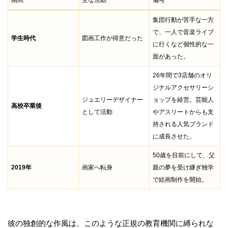
集団行動が苦手な一方
で、一人で音楽ライブ
学生時代
図画工作が得意だった
に行くなど個性的な一
面があった。
26年間で3店舗のオリ
ジナルアクセサリーシ
ジュエリーデザイナー
ョップを経営。芸能人
高校卒業後
として活動
やアスリートからも支
持される人気ブランド
に成長させた。
50歳を目前にして、父
2019年
画家へ転身
親の夢を受け継ぎ独学
で絵画制作を開始。
彼の独創的な作風は、このような正規の教育機関に縛られな