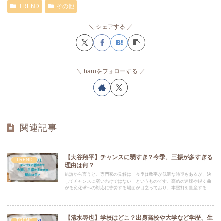
TREND
その他
シェアする
haruをフォローする
関連記事
【大谷翔平】チャンスに弱すぎ？今季、三振が多すぎる
TREND
理由は何？
結論から言うと、専門家の見解は「今季は数字が低調な時期もあるが、決
してチャンスに弱いわけではない」というものです。高めの速球や鋭く曲
がる変化球への対応に苦労する場面が目立っており、本塁打を量産する新
しい打撃スタイル（ホームラン狙い型）が、三振増加に繋がっている可能
性が示唆されています。
【清水尋也】学校はどこ？出身高校や大学など学歴、生
TREND