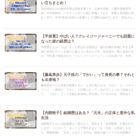
い立ちまとめ！
清水尋也さんの最終学歴は高校卒業です。出身中学校：三鷹中等教育学
校、中学校時代：バスケットボール部に所属しており、学業と部活動に励
む一方で、中学3年生の頃から俳優として活動を始めています。清水さん自
身、「なんでも70〜80点で苦手がなかった」と語る一方で、「本当に夢中
になれたのがお芝居だった」と振り返っています。
【平坂寛】やばい人？クレイジージャーニーでも話題に
TREND
なった彼の経歴は？
平坂寛さんが「やばい人」と呼ばれる理由は、彼の行動が生物に対する常
識と安全のラインを遥かに超えているからです。知名度を一気に高めたの
が、TBS系で放送された『クレイジージャーニー』への出演です。大学院
時代から「採る・触る・食べる」をモットーにした生き物ライターとして
の活動を開始。
【藤嶌果歩】元子役の「でかい」って身長の事？それと
TREND
も出身地？
藤嶌果歩さんの名前を検索すると、なぜか気になる「でかい」というキー
ワード。一体何が「でかい」と話題になっているのでしょうか？結論とし
て、「でかい」という言葉が具体的に何を指しているのかは、現時点では
断定できません。
【内館牧子】結婚歴はある？「元夫」の正体と意外な私
TREND
生活
内館牧子さんには結婚歴は一度もなく、現在まで「生涯独身」を貫かれて
います。したがって、ネット上で噂されるような「元夫」は存在しませ
ん。検索候補に「元夫」と出てくるのは、彼女の描くドラマの夫婦像があ
まりにもリアルで、「実体験に基づいているのでは？」と推測する人が多