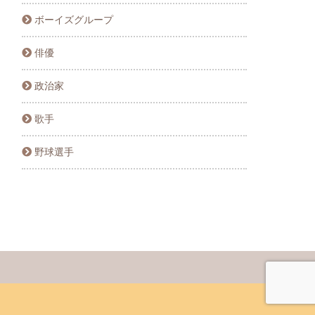
ボーイズグループ
俳優
政治家
歌手
野球選手