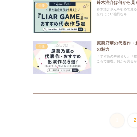
鈴木浩介は何から見る
俳優
鈴木浩介さんを初めて見る
忘れにくい強烈なキ...
原菜乃華の代表作・
俳優
の魅力
『すずめの戸締まり』『推
ころで整理。何から見るか
1
2