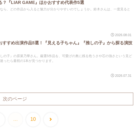
？『LIAR GAME』ほかおすすめ代表作5選
なら、どの作品から入ると魅力が分かりやすいのでしょうか。鈴木さんは、一度見ると
2026.08.01
おすすめ出演作品5選！『見える子ちゃん』『推しの子』から探る演技
しの子』の原菜乃華さん。厳選5作品を、可愛げの奥に残る危うさや芯の強さという見ど
迷ったら最初の1本が見つかります。
2026.07.31
次のページ
次
…
10
へ