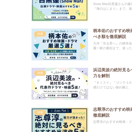
Snow Man目黒蓮さん
『海のはじまり』まで、迷
柄本佑のおすすめ映
俳優
べき順を徹底解説
大河『光る君へ』の柄本佑
優一家の素顔まで、迷った
浜辺美波の絶対見るべ
俳優
力を解剖
『キミスイ』『ゴジラ-1
感だけではない振れ幅と、
志尊淳のおすすめ映
俳優
徹底解説
志尊淳のおすすめ映画・ド