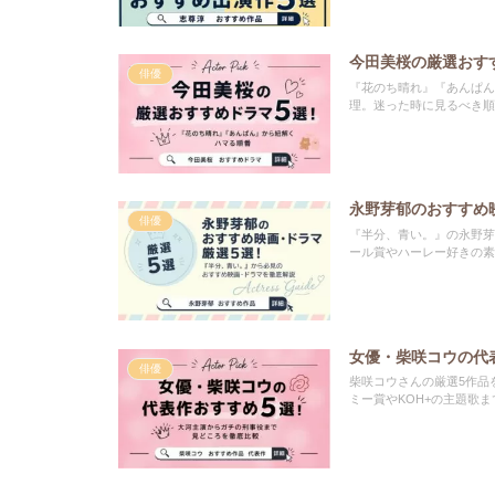
今田美桜の厳選おす
俳優
『花のち晴れ』『あんぱん
理。迷った時に見るべき順
永野芽郁のおすすめ
俳優
『半分、青い。』の永野芽
ール賞やハーレー好きの素
女優・柴咲コウの代
俳優
柴咲コウさんの厳選5作品
ミー賞やKOH+の主題歌