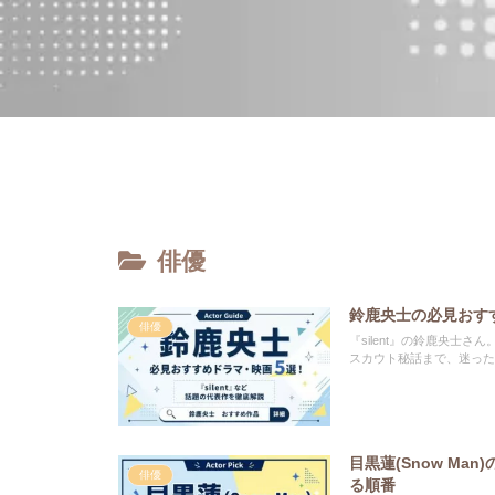
俳優
鈴鹿央士の必見おすす
俳優
『silent』の鈴鹿央
スカウト秘話まで、迷った
目黒蓮(Snow Ma
俳優
る順番