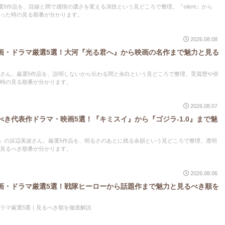
の厳選5作品を、目線と間で感情の濃さを変える演技という見どころで整理。『silent』から
った時の見る順番が分かります。
2026.08.08
画・ドラマ厳選5選！大河『光る君へ』から映画の名作まで魅力と見る
さん。厳選5作品を、説明しないから伝わる間と余白という見どころで整理。受賞歴や俳
時の見る順番が分かります。
2026.08.07
き代表作ドラマ・映画5選！『キミスイ』から『ゴジラ-1.0』まで魅
.0』の浜辺美波さん。厳選5作品を、明るさのあとに残る余韻という見どころで整理。透明
見るべき順番が分かります。
2026.08.06
画・ドラマ厳選5選！戦隊ヒーローから話題作まで魅力と見るべき順を
ラマ厳選5選｜見るべき順を徹底解説