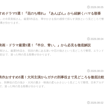
2026.08.05
すめドラマ5選！『花のち晴れ』『あんぱん』から紐解くハマる順番
』の今田美桜さん。厳選5作品を、華やかさを役の感情で揺らす演技という見どころで整
番が分かります。
2026.08.04
映画・ドラマ厳選5選！『半分、青い。』から必見を徹底解説
郁さん。厳選5作品を、笑顔の奥にある迷いや芯の強さという見どころで整理。エランド
顔まで、迷った時の見る順番が分かります。
2026.08.03
表作おすすめ5選！大河主演からガチの刑事役まで見どころを徹底比較
を、刑事役の芯の強さ・大河の重さ・映画の柔らかさという見どころで整理。日本アカデ
まで、迷った時の見る順番が分かります。
2026.08.02