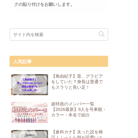
クの貼り付けをお願いします。
人気記事
【角由紀子】昔、グラビア
をしていた？身長は普通で
もスラリと長い足！
超特急のメンバー一覧
【2026最新】9人を号車順・
カラー・本名で紹介
【倉科カナ】太った説を検
証！ふっくら頬が可愛いと