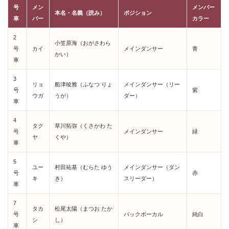
号
メン
メンバー
本名・名義（読み）
ポジション
車
バー
カラー
2
小笠原海（おがさわら
号
カイ
メインダンサー
青
かい）
車
3
リョ
船津稜雅（ふなつ りょ
メインダンサー（リー
号
紫
ウガ
うが）
ダー）
車
4
タク
草川拓弥（くさかわ た
号
メインダンサー
緑
ヤ
くや）
車
5
ユー
村田祐基（むらた ゆう
メインダンサー（ダン
号
赤
キ
き）
スリーダー）
車
7
タカ
松尾太陽（まつお たか
号
バックボーカル
純白
シ
し）
車