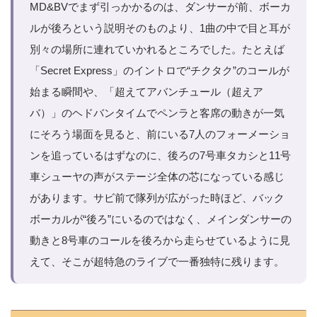
MD&BVでまず引っかかるのは、ダンサーが前、ボーカ
ルが後ろという説明そのものより、1曲の中で目と耳が
別々の場所に連れていかれるところでした。たとえば
「Secret Express」のイントロで“チクタク”のコールが
始まる瞬間や、「超えてアバンチュール（超えア
バ）」のヘドバンタイムでペンラと客席の動きが一気
にそろう場面を見ると、前にいる7人のフォーメーショ
ンを追っているはずなのに、後ろの7号車タカシと11号
車シューヤの声がステージ全体の芯になっている感じ
があります。サビ前で隊列が広がった時ほど、バック
ボーカルが“後ろ”にいるのではなく、メインダンサーの
動きと8号車のコールを後ろから走らせているように見
えて、そこが超特急のライブで一番独特に残ります。