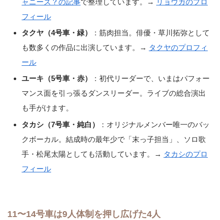
ャニーズ？の記事
で整理しています。→
リョウガのプロ
フィール
タクヤ（4号車・緑）
：筋肉担当。俳優・草川拓弥として
も数多くの作品に出演しています。→
タクヤのプロフィ
ール
ユーキ（5号車・赤）
：初代リーダーで、いまはパフォー
マンス面を引っ張るダンスリーダー。ライブの総合演出
も手がけます。
タカシ（7号車・純白）
：オリジナルメンバー唯一のバッ
クボーカル。結成時の最年少で「末っ子担当」、ソロ歌
手・松尾太陽としても活動しています。→
タカシのプロ
フィール
11〜14号車は9人体制を押し広げた4人