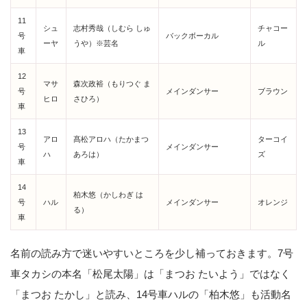
11
シュ
志村秀哉（しむら しゅ
チャコー
号
バックボーカル
ーヤ
うや）※芸名
ル
車
12
マサ
森次政裕（もりつぐ ま
号
メインダンサー
ブラウン
ヒロ
さひろ）
車
13
アロ
髙松アロハ（たかまつ
ターコイ
号
メインダンサー
ハ
あろは）
ズ
車
14
柏木悠（かしわぎ は
号
ハル
メインダンサー
オレンジ
る）
車
名前の読み方で迷いやすいところを少し補っておきます。7号
車タカシの本名「松尾太陽」は「まつお たいよう」ではなく
「まつお たかし」と読み、14号車ハルの「柏木悠」も活動名