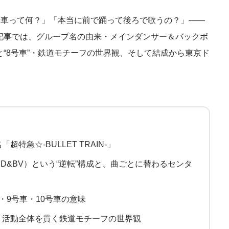
号車って何？」「本当に前で踊って後ろで歌うの？」——
記事では、グループ名の由来・メインダンサー＆バックボ
“8号車”・鉄道モチーフの世界観、そして結成から東京ド
。
急☆-BULLET TRAIN-」
D&BV）という“逆転”構成と、曲ごとに替わるセンタ
・9号車・10号車の意味
、活動全体を貫く鉄道モチーフの世界観