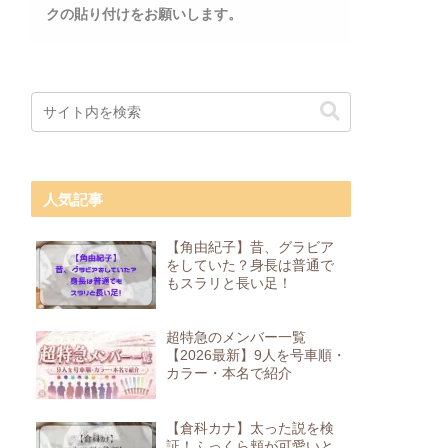
クの貼り付けをお願いします。
人気記事
【角由紀子】昔、グラビア
をしていた？身長は普通で
もスラリと長い足！
超特急のメンバー一覧
【2026最新】9人を号車順・
カラー・本名で紹介
【倉科カナ】太った説を検
証！ふっくら頬が可愛いと