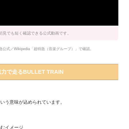
初見でも短く確認できる公式動画です。
急公式／Wikipedia「超特急（音楽グループ）」で確認。
走るBULLET TRAIN
という意味が込められています。
進むイメージ