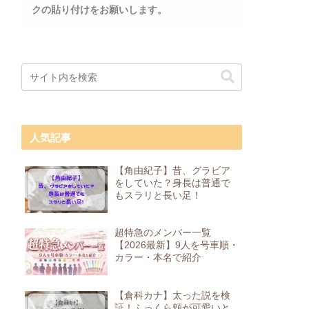
クの貼り付けをお願いします。
人気記事
【角由紀子】昔、グラビア
をしていた？身長は普通で
もスラリと長い足！
超特急のメンバー一覧
【2026最新】9人を号車順・
カラー・本名で紹介
【倉科カナ】太った説を検
証！ふっくら頬が可愛いと