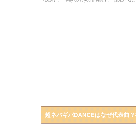
（2024）、「Why don’t you 超特急？」（20
超ネバギバDANCEはなぜ代表曲