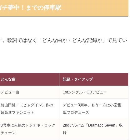
らガチ夢中！までの停車駅
す。歌詞ではなく「どんな曲か・どんな記録か」で見てい
どんな曲
記録・タイアップ
デビュー曲
1stシングル・CDデビュー
前山田健一（ヒャダイン）作の
デビュー3周年。もう一方は小室哲
超高速ファンコット
哉プロデュース
8号車に人気のトンチキ・ロック
2ndアルバム「Dramatic Seven」収
チューン
録