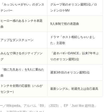
「カッコいい×ダサい」のダンス
グループ初のオリコン週間1位／ロ
ナンバー
ンドンロケMV
ヒーロー感のあるトンチキ表題
9人体制で初の表題曲
曲
ドラマ「ホスト相続しちゃいまし
アップなダンスチューン
た」主題歌
みんなで弾けるポジティブソン
「超ネバギバDANCE」以来7年半ぶ
グ
りのオリコン週間1位
「猫に九生あり」を9人に重ねた
通算3作目のオリコン週間1位
曲
トンチキ全開の応援歌（ハルが
最新シングル。初週売上は自己最高
センター）
ipedia。アルバム「B9」（2023）、EP「Just like 超特急」