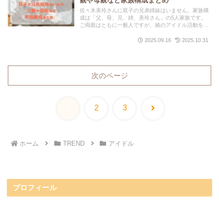
親や母親など家族構成まとめ
佐々木美玲さんに双子の兄弟姉妹はいません。家族構
成は「父、母、兄、姉、美玲さん」の5人家族です。
ご両親はともに一般人ですが、娘のアイドル活動を温
かく見守り、支える愛情深い方々です。家族仲は非常
に良好で、家族全員がお互いを深く愛し、支え合って
2025.09.16
2025.10.31
いることが多くのエピソードから分かります。
次のページ
次
1
2
3
へ
ホーム
TREND
アイドル
プロフィール