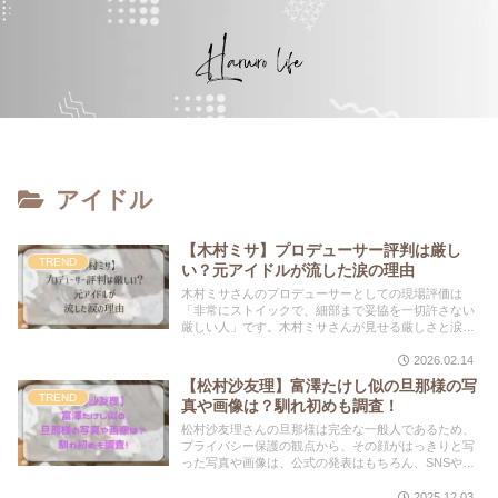
アイドル
【木村ミサ】プロデューサー評判は厳し
TREND
い？元アイドルが流した涙の理由
木村ミサさんのプロデューサーとしての現場評価は
「非常にストイックで、細部まで妥協を一切許さない
厳しい人」です。木村ミサさんが見せる厳しさと涙
は、「かつての自分のような後悔を、教え子たちにさ
せたくない」という切実な願いの裏返しです。
2026.02.14
【松村沙友理】富澤たけし似の旦那様の写
TREND
真や画像は？馴れ初めも調査！
松村沙友理さんの旦那様は完全な一般人であるため、
プライバシー保護の観点から、その顔がはっきりと写
った写真や画像は、公式の発表はもちろん、SNSや報
道ベースでも一切公開されていません。どこで出会
い、どのように交際に発展したのかという具体的なエ
2025.12.03