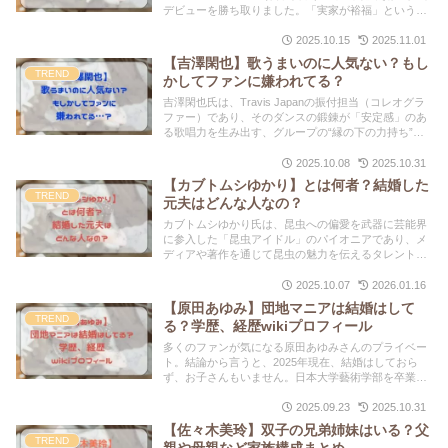
デビューを勝ち取りました。「実家が裕福」という噂
は事実として確定されてはいませんが、教育環境や習
い事の経歴からファンやネットユーザーによって推測
2025.10.15
2025.11.01
されているものです。
【吉澤閑也】歌うまいのに人気ない？もし
TREND
かしてファンに嫌われてる？
吉澤閑也氏は、Travis Japanの振付担当（コレオグラ
ファー）であり、そのダンスの鍛錬が「安定感」のあ
る歌唱力を生み出す、グループの“縁の下の力持ち”で
す。コアなファンからは「深い魅力」で強く支持され
ています。「嫌われている」という噂は、一部の批判
2025.10.08
2025.10.31
が原因であり、全体像を反映していません。
【カブトムシゆかり】とは何者？結婚した
TREND
元夫はどんな人なの？
カブトムシゆかり氏は、昆虫への偏愛を武器に芸能界
に参入した「昆虫アイドル」のパイオニアであり、メ
ディアや著作を通じて昆虫の魅力を伝えるタレント・
啓蒙家として活躍しています。元夫の職業や人物像に
関する情報は、一切公表されておらず非公開です。
2025.10.07
2026.01.16
【原田あゆみ】団地マニアは結婚はして
TREND
る？学歴、経歴wikiプロフィール
多くのファンが気になる原田あゆみさんのプライベー
ト。結論から言うと、2025年現在、結婚はしておら
ず、お子さんもいません。日本大学藝術学部を卒業
後、彼女は声優や俳優として活動を開始しました。そ
の一方で、自身の原体験から団地の魅力に着目し、そ
2025.09.23
2025.10.31
の知識を深めていきました。
【佐々木美玲】双子の兄弟姉妹はいる？父
TREND