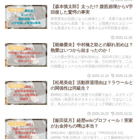
ピソードは、公の場では明かされていません。
【森本慎太郎】太った!? 腹筋崩壊からV字
TREND
回復した驚愕の事実
体型変化が話題になった経緯として、先輩である木村
拓哉さんから直接「太った？」と指摘されたエピソー
ドも報道されています。森本さんがV字回復を成功さ
せた秘訣は、極端な制限ではなく、日常生活に無理な
く組み込める習慣を「歯磨き」のように継続した点に
2025.11.26
あります。
【能條愛未】中村橋之助との馴れ初めは？
TREND
熱愛はいつから始まったのか！
二人の愛が芽生えた馴れ初めは、2021年1月に上演さ
れたミュージカル『ポーの一族』での共演です。二人
の熱愛はミュージカル共演後の2021年から始まってお
り、約4年半という比較的長い期間、極秘で愛を育ん
でいました。
2025.11.10
2025.11.26
【松尾美佑】活動辞退理由は？ラウールと
TREND
の関係性は同級生？
精神的に満たされた状態での決断であり、ネガティブ
な理由（体調不良やスキャンダルなど）ではないこと
が、本人からのメッセージによって明確にされていま
す。ラウールさんとの「同級生説」は公的には確認さ
れておらず、信憑性は極めて低いと判断されます。
2025.10.23
2025.10.31
【飯田栞月】経歴wikiプロフィール！実家
アイドル
がお金持ちの噂は本当？
SHIZUKU（飯田栞月）さんは『PRODUCE 101
JAPAN THE GIRLS（日プ女子）』にて最終順位7位で