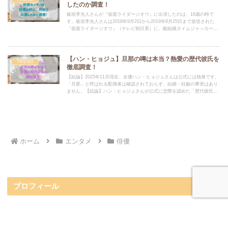
したのか調査！
板垣李光人さんが『仮面ライダージオウ』に出演したのは、16歳の時で
す。板垣李光人さんは2018年9月2日から2019年8月25日まで放送された
『仮面ライダージオウ』（テレビ朝日系）に、敵組織タイムジャッカーの
一員「ウール」役として出演しました。
【ハン・ヒョジュ】旦那の噂は本当？熱愛の歴代彼氏を
TREND
徹底調査！
【結論】2025年11月現在、女優ハン・ヒョジュさんは公式には独身です。
「旦那」と呼ばれる配偶者は確認されておらず、結婚・妊娠の事実はあり
ません。【結論】ハン・ヒョジュさんが公式に交際を認めた「歴代彼氏」
は、カン・ドハンさん（2009年）のみです。
ホーム
エンタメ
俳優
プロフィール