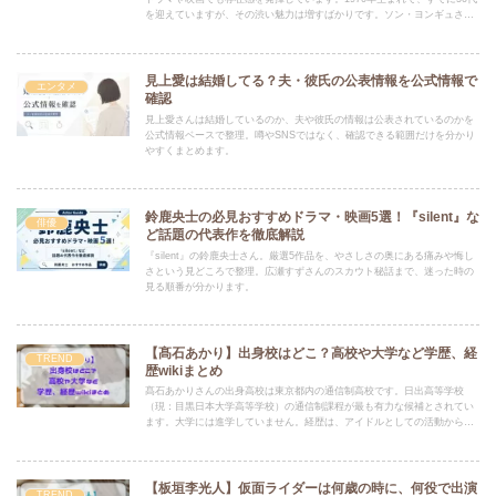
を迎えていますが、その渋い魅力は増すばかりです。ソン・ヨンギュさん
は既婚者です。公式な情報として、彼の家族構成は「妻と娘」であること
が公表されています。
見上愛は結婚してる？夫・彼氏の公表情報を公式情報で
エンタメ
確認
見上愛さんは結婚しているのか、夫や彼氏の情報は公表されているのかを
公式情報ベースで整理。噂やSNSではなく、確認できる範囲だけを分かり
やすくまとめます。
鈴鹿央士の必見おすすめドラマ・映画5選！『silent』な
俳優
ど話題の代表作を徹底解説
『silent』の鈴鹿央士さん。厳選5作品を、やさしさの奥にある痛みや悔し
さという見どころで整理。広瀬すずさんのスカウト秘話まで、迷った時の
見る順番が分かります。
【髙石あかり】出身校はどこ？高校や大学など学歴、経
TREND
歴wikiまとめ
髙石あかりさんの出身高校は東京都内の通信制高校です。日出高等学校
（現：目黒日本大学高等学校）の通信制課程が最も有力な候補とされてい
ます。大学には進学していません。経歴は、アイドルとしての活動から女
優への転身、そして現在の活躍まで、着実にステップアップしていること
がわかります。
【板垣李光人】仮面ライダーは何歳の時に、何役で出演
TREND