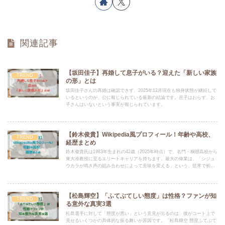
関連記事
【坂田佳子】再婚して息子がいる？迎えた「新しい家族
TREND
の形」とは
坂田佳子さんの再婚は確認できず、2025年12月現在も独身状態が継続して
いるというのが、公に報じられている最新の結論です。息子はおらず、お
子さんはいないという事実が報じられています。
【鈴木俊貴】Wikipedia風プロフィール！年齢や高校、
TREND
経歴まとめ
鈴木俊貴氏は1983年生まれの42歳（2025年時点）で、名門・桐朋高校から
東大准教授に至るエリートキャリアを持ちます。最大の偉業は、「シジュ
ウカラが鳴き声の組み合わせによって意味を変える」という、世界で初め
て野鳥に「文法」が存在することを証明した点にあり、この功績により国
内外で数々の賞を受賞しています。
【松島輝空】「ふてぶてしい態度」は性格？ファンが知
TREND
る意外な真実3選
松島選手に対して「態度が悪い」という意見が出るのは、彼がコート上で
見せるいくつかの具体的な振る舞いが原因です。「松島輝空 態度ふてぶて