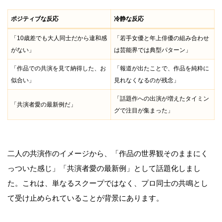
ポジティブな反応
冷静な反応
「10歳差でも大人同士だから違和感
「若手女優と年上俳優の組み合わせ
がない」
は芸能界では典型パターン」
「作品での共演を見て納得した、お
「報道が出たことで、作品を純粋に
似合い」
見れなくなるのが残念」
「話題作への出演が増えたタイミン
「共演者愛の最新例だ」
グで注目が集まった」
二人の共演作のイメージから、「作品の世界観そのままにく
っついた感じ」「共演者愛の最新例」として話題化しまし
た。これは、単なるスクープではなく、プロ同士の共鳴とし
て受け止められていることが背景にあります。