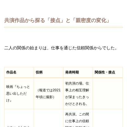
共演作品から探る「接点」と「親密度の変化」
二人の関係の始まりは、仕事を通じた信頼関係からでした。
作品名
役柄
発表時期
関係性・接点
初共演の場。仕
映画『ちょっと
（報道では2021
事上の相互理解
思い出しただ
年頃に撮影）
が深まったきっ
け』
かけとされる。
再共演。この間
に仕事上の信頼