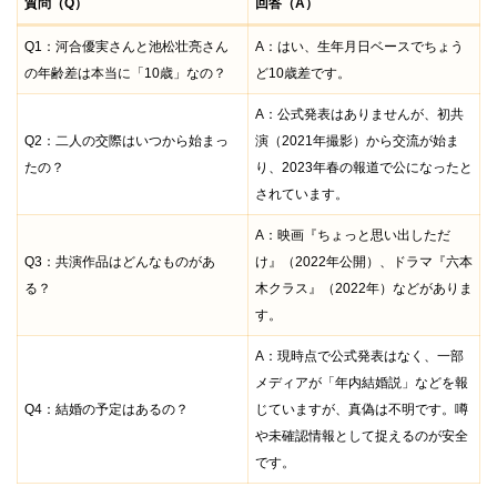
質問（Q）
回答（A）
Q1：河合優実さんと池松壮亮さん
A：はい、生年月日ベースでちょう
の年齢差は本当に「10歳」なの？
ど10歳差です。
A：公式発表はありませんが、初共
Q2：二人の交際はいつから始まっ
演（2021年撮影）から交流が始ま
たの？
り、2023年春の報道で公になったと
されています。
A：映画『ちょっと思い出しただ
Q3：共演作品はどんなものがあ
け』（2022年公開）、ドラマ『六本
る？
木クラス』（2022年）などがありま
す。
A：現時点で公式発表はなく、一部
メディアが「年内結婚説」などを報
Q4：結婚の予定はあるの？
じていますが、真偽は不明です。噂
や未確認情報として捉えるのが安全
です。