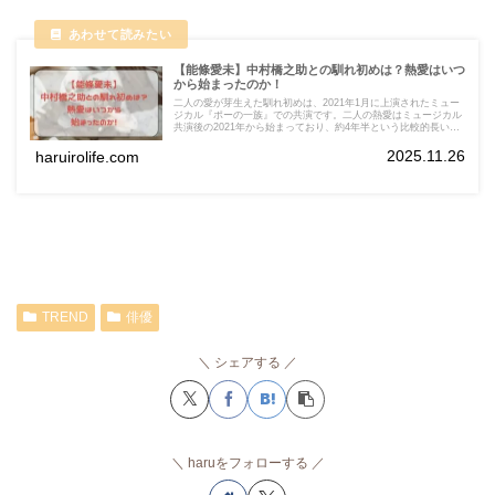
【能條愛未】中村橋之助との馴れ初めは？熱愛はいつ
から始まったのか！
二人の愛が芽生えた馴れ初めは、2021年1月に上演されたミュー
ジカル『ポーの一族』での共演です。二人の熱愛はミュージカル
共演後の2021年から始まっており、約4年半という比較的長い期
間、極秘で愛を育んでいました。
2025.11.26
haruirolife.com
TREND
俳優
シェアする
haruをフォローする