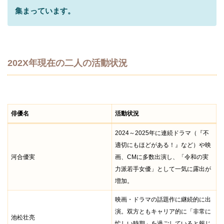
集まっています。
202X年現在の二人の活動状況
俳優名
活動状況
2024～2025年に連続ドラマ（『不
適切にもほどがある！』など）や映
河合優実
画、CMに多数出演し、「令和の実
力派若手女優」として一気に露出が
増加。
映画・ドラマの話題作に継続的に出
演。双方ともキャリア的に「非常に
池松壮亮
忙しい時期」を過ごしていると報じ