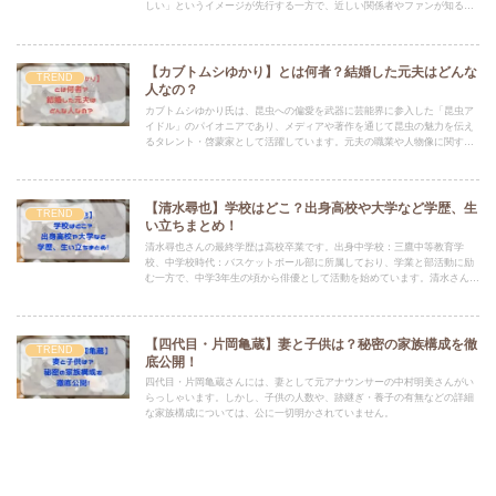
しい」というイメージが先行する一方で、近しい関係者やファンが知る彼
の性格には、大きなギャップがあります。
【カブトムシゆかり】とは何者？結婚した元夫はどんな
TREND
人なの？
カブトムシゆかり氏は、昆虫への偏愛を武器に芸能界に参入した「昆虫ア
イドル」のパイオニアであり、メディアや著作を通じて昆虫の魅力を伝え
るタレント・啓蒙家として活躍しています。元夫の職業や人物像に関する
情報は、一切公表されておらず非公開です。
【清水尋也】学校はどこ？出身高校や大学など学歴、生
TREND
い立ちまとめ！
清水尋也さんの最終学歴は高校卒業です。出身中学校：三鷹中等教育学
校、中学校時代：バスケットボール部に所属しており、学業と部活動に励
む一方で、中学3年生の頃から俳優として活動を始めています。清水さん自
身、「なんでも70〜80点で苦手がなかった」と語る一方で、「本当に夢中
になれたのがお芝居だった」と振り返っています。
【四代目・片岡亀蔵】妻と子供は？秘密の家族構成を徹
TREND
底公開！
四代目・片岡亀蔵さんには、妻として元アナウンサーの中村明美さんがい
らっしゃいます。しかし、子供の人数や、跡継ぎ・養子の有無などの詳細
な家族構成については、公に一切明かされていません。