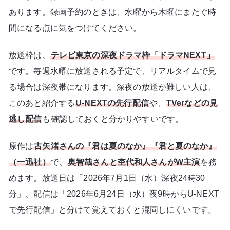
あります。録画予約のときは、水曜から木曜にまたぐ時
間になる点に気をつけてください。
放送枠は、
テレビ東京の深夜ドラマ枠「ドラマNEXT」
です。毎週水曜に放送される予定で、リアルタイムで見
る場合は深夜帯になります。深夜の放送が難しい人は、
このあと紹介する
U-NEXTの先行配信
や、
TVerなどの見
逃し配信
も確認しておくと分かりやすいです。
原作は
古矢渚さんの『君は夏のなか』『君と夏のなか』
（一迅社）
で、
奥智哉さんと杢代和人さんがW主演
を務
めます。放送日は「2026年7月1日（水）深夜24時30
分」、配信は「2026年6月24日（水）夜9時からU-NEXT
で先行配信」と分けて覚えておくと混同しにくいです。