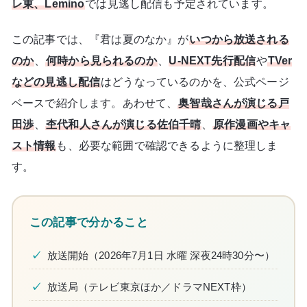
レ東、Lemino
では見逃し配信も予定されています。
この記事では、『君は夏のなか』が
いつから放送される
のか
、
何時から見られるのか
、
U-NEXT先行配信
や
TVer
などの見逃し配信
はどうなっているのかを、公式ページ
ベースで紹介します。あわせて、
奥智哉さんが演じる戸
田渉
、
杢代和人さんが演じる佐伯千晴
、
原作漫画やキャ
スト情報
も、必要な範囲で確認できるように整理しま
す。
この記事で分かること
放送開始（2026年7月1日 水曜 深夜24時30分〜）
放送局（テレビ東京ほか／ドラマNEXT枠）