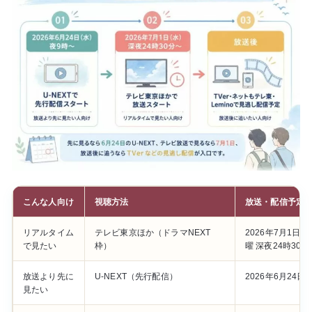
こんな人向け
視聴方法
放送・配信予定
リアルタイム
テレビ東京ほか（ドラマNEXT
2026年7月1日
で見たい
枠）
曜 深夜24時30分
放送より先に
U-NEXT（先行配信）
2026年6月24
見たい