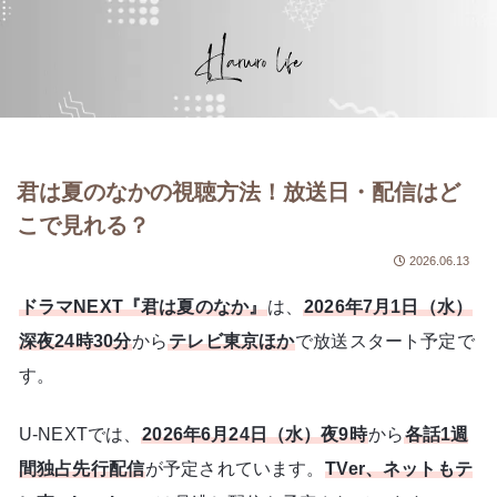
君は夏のなかの視聴方法！放送日・配信はど
こで見れる？
2026.06.13
ドラマNEXT『君は夏のなか』
は、
2026年7月1日（水）
深夜24時30分
から
テレビ東京ほか
で放送スタート予定で
す。
U-NEXTでは、
2026年6月24日（水）夜9時
から
各話1週
間独占先行配信
が予定されています。
TVer、ネットもテ