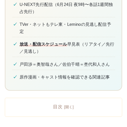
U-NEXT先行配信（6月24日 夜9時〜各話1週間独
占先行）
TVer・ネットもテレ東・Leminoの見逃し配信予
定
放送・配信スケジュール
早見表（リアタイ／先行
／見逃し）
戸田渉＝奥智哉さん／佐伯千晴＝杢代和人さん
原作漫画・キャスト情報を確認できる関連記事
目次