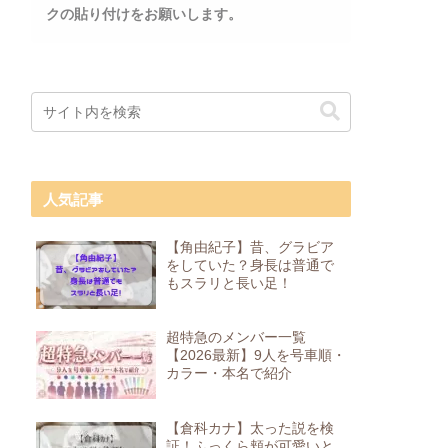
クの貼り付けをお願いします。
人気記事
【角由紀子】昔、グラビア
をしていた？身長は普通で
もスラリと長い足！
超特急のメンバー一覧
【2026最新】9人を号車順・
カラー・本名で紹介
【倉科カナ】太った説を検
証！ふっくら頬が可愛いと