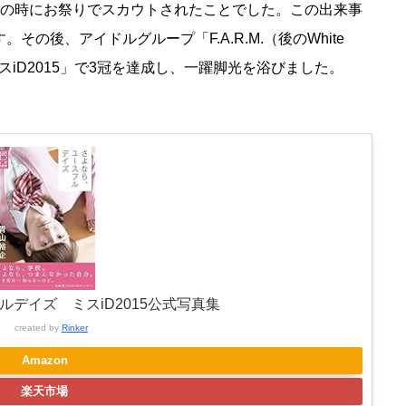
生の時にお祭りでスカウトされたことでした。この出来事
の後、アイドルグループ「F.A.R.M.（後のWhite
ミスiD2015」で3冠を達成し、一躍脚光を浴びました。
デイズ ミスiD2015公式写真集
created by
Rinker
Amazon
楽天市場