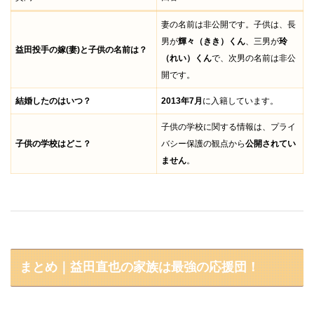
妻の名前は非公開です。子供は、長
男が
輝々（きき）くん
、三男が
玲
益田投手の嫁(妻)と子供の名前は？
（れい）くん
で、次男の名前は非公
開です。
結婚したのはいつ？
2013年7月
に入籍しています。
子供の学校に関する情報は、プライ
子供の学校はどこ？
バシー保護の観点から
公開されてい
ません
。
まとめ｜益田直也の家族は最強の応援団！