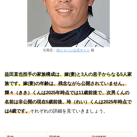
引用元：
侍ジャパン公式サイト
様
益田直也投手の家族構成は、嫁(妻)と3人の息子からなる5人家
族です。
嫁(妻)
の年齢は、残念ながら公開されていません。
輝々（きき）くん
は2025年時点では11歳前後で、次男くんの
名前は非公開の現在5歳前後、
玲（れい）くん
は2025年時点で
は4歳です。
それぞれの詳細を見ていきましょう。