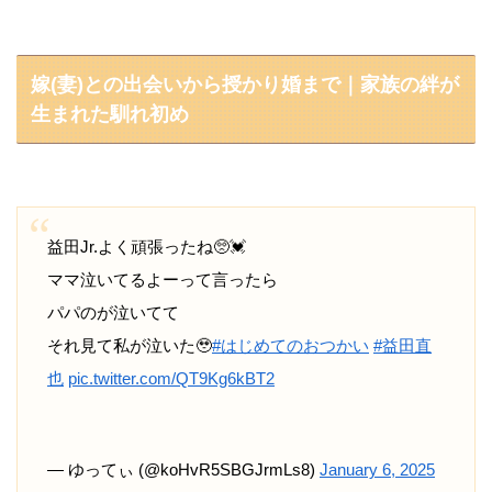
嫁(妻)との出会いから授かり婚まで｜家族の絆が
生まれた馴れ初め
益田Jr.よく頑張ったね🥺💓
ママ泣いてるよーって言ったら
パパのが泣いてて
それ見て私が泣いた🥹
#はじめてのおつかい
#益田直
也
pic.twitter.com/QT9Kg6kBT2
— ゆってぃ (@koHvR5SBGJrmLs8)
January 6, 2025