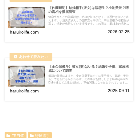
【佐藤輝明】結婚相手(彼女)は渚恋生？小池美波？噂
の真相を徹底調査
渚恋生さんとの熱愛説は、明確な証拠がなく、信憑性は低いと言
えます。小池美波さんとの交際説も同様に、事実無根の可能性が
高く、憶測が先行している情報です。この噂は、SNS上の憶測や
共通のイベント出演をきっかけに広がった可能性が高いです。
2026.02.25
haruirolife.com
【金久保優斗】彼女(妻)はいる？結婚や子供、家族構
成について調査
最新の報道によると、金久保選手はすでに妻子持ち（既婚・子持
ち）であるにもかかわらず、その事実を隠したままInstagramの
DMを通じて女性と接触し、不倫関係になったとされています。
家族の詳細はほとんど非公開です。
2025.09.11
haruirolife.com
TREND
野球選手