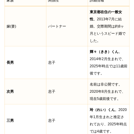
家族
関係性
詳細情報
東京都在住の一般女
性
。2013年7月に結
嫁(妻)
パートナー
婚。交際期間は約8ヶ
月というスピード婚で
した。
輝々（きき）くん
。
2014年2月生まれで、
長男
息子
2025年時点では11歳前
後です。
名前は非公開です。
次男
息子
2020年8月生まれで、
現在5歳前後です。
玲（れい）くん
。2020
年1月生まれと推定さ
三男
息子
れており、2025年時点
では4歳です。