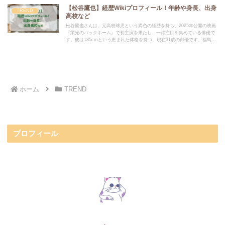
【松谷鷹也】経歴Wikiプロフィール！年齢や身長、出身
TREND
高校など
松谷鷹也さんは、元高校球児という異色の経歴を持ち、2025年公開の映画
『栄光のバックホーム』で初主演を果たし、一躍注目を集めている俳優で
す。彼は185cmという恵まれた体格を持つ、現在31歳の俳優です。福島県
の高校から大学へ進学するも中退し、プロ野球選手の夢を断念していま
す。
ホーム
TREND
プロフィール