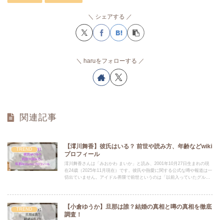
シェアする
haruをフォローする
関連記事
【澪川舞香】彼氏はいる？ 前世や読み方、年齢などwiki
TREND
プロフィール
澪川舞香さんは「みおかわ まいか」と読み、2001年10月27日生まれの現
在24歳（2025年11月現在）です。彼氏や熱愛に関する公式な噂や報道は一
切出ていません。アイドル界隈で前世というのは「以前入っていたグルー
プ」の事、現在に至るまで２回の前世があるという事ですね。
【小倉ゆうか】旦那は誰？結婚の真相と噂の真相を徹底
TREND
調査！