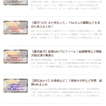
2026年現在、現在、小倉ゆうかさんが結婚しているという公式発表は一切
ありません。それどころか、最新のインタビューやSNSでの発信を見て
も、「特定のパートナーがいる」という影すら感じさせないのが現状で
す。格闘家の朝倉未来さんと2022年6月に完全破局。
【鹿乃つの】また何をした…？luzさんの騒動などを含
TREND
めた炎上まとめ！
鹿乃つのさんはSNSでの発言やイベント現場での言動が原因となり、複数
の炎上騒動を経験しています。luzさんとの騒動は、SNS上での「誤解と配
慮不足」が発端となり、双方のファンを巻き込んだ大規模な炎上へと発展
しました。
【桑沢綾乃】経歴wikiプロフィール！結婚事情など情熱
TREND
大陸出演の裏側も
桑沢医師の医療経歴は、医学部卒業後、リウマチ膠原病センターでの経験
を経て整形外科医へ転向し、特に人工関節置換術の分野で高い専門性を確
立しています。夫や離婚の経緯など、結婚に詳細は公開されていません。
「情熱大陸」では、医師としての揺るぎない哲学が紹介され、視聴者に深
い感銘を与えました。
【髙石あかり】出身校はどこ？高校や大学など学歴、経
TREND
歴wikiまとめ
髙石あかりさんの出身高校は東京都内の通信制高校です。日出高等学校
（現：目黒日本大学高等学校）の通信制課程が最も有力な候補とされてい
ます。大学には進学していません。経歴は、アイドルとしての活動から女
優への転身、そして現在の活躍まで、着実にステップアップしていること
がわかります。