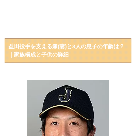
益田投手を支える嫁(妻)と3人の息子の年齢は？
｜家族構成と子供の詳細