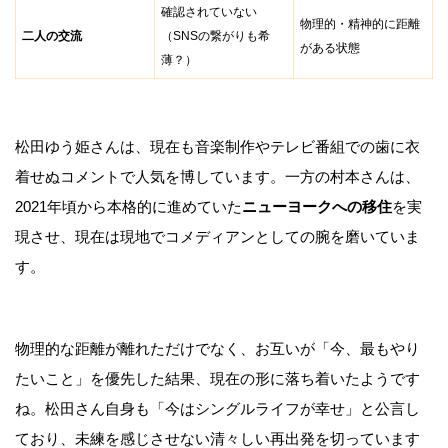
確認されていない
物理的・精神的に距離
二人の交流
（SNSの繋がりも希
がある状態
薄？）
松田ゆう姫さんは、現在も音楽制作やテレビ番組での歯に衣
着せぬコメントで人気を博しています。一方の村本さんは、
2021年頃から本格的に進めていた
ニューヨークへの移住
を実
現させ、現在は現地でコメディアンとしての腕を磨いていま
す。
物理的な距離が離れただけでなく、お互いが「今、最もやり
たいこと」を優先した結果、現在の形に落ち着いたようです
ね。松田さん自身も「今はシングルライフが幸せ」と公言し
ており、未練を感じさせない清々しい再出発を切っています