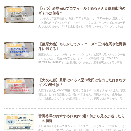
【れつ】経歴wikiプロフィール！踊るさんま御殿出演の
TREND
ギャルは何者？
れつさんは千葉県出身の17歳（2026年現在）で、SNSを中心に活動する
「次世代チバギャ」のアイコンです！れつさんは、単にテレビに出た一般
人ではありません。SNSを主戦場として着実にステップアップしてきた
「叩き上げのインフルエンサー」なんです。
【藤原大祐】もしかしてジャニーズ？三浦春馬や佐野勇
TREND
斗に似てる！
藤原さんのルックスから「ジャニーズなの？」と疑問に思う方もいるかも
しれませんが、結論から言うと、ジャニーズ事務所（現：STARTO
ENTERTAINMENT）には所属していません。三浦春馬さんと同じ事務所
の先輩であることや、三浦さんのような才能を持つ俳優として期待されて
いることも、似ていると言われる理由の一つかも
【大友花恋】旦那はいる？歴代彼氏に告白した好きなタ
TREND
イプの男性は？
大友花恋さんは2025年現在、結婚しておらず、旦那さんもいません。熱愛
報道は、どれも信憑性の低い噂にすぎません。高橋文哉さん、佐野岳さ
ん、福士蒼汰さんらとの熱愛報道も、いずれも事実ではありません。好き
なタイプは「内面を重視した誠実な人」です。
菅田将暉のおすすめ代表作5選！何から見るか迷ったら
俳優
この順番
菅田将暉さんを初めて見る人へ。『ミステリと言う勿れ』『花束みたいな
恋をした』など厳選5作品を、声・間・視線の見どころで整理。何から見る