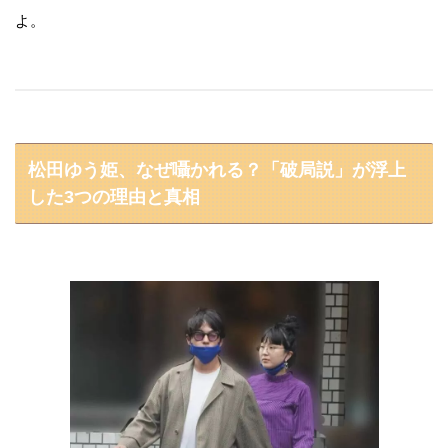
よ。
松田ゆう姫、なぜ囁かれる？「破局説」が浮上
した3つの理由と真相