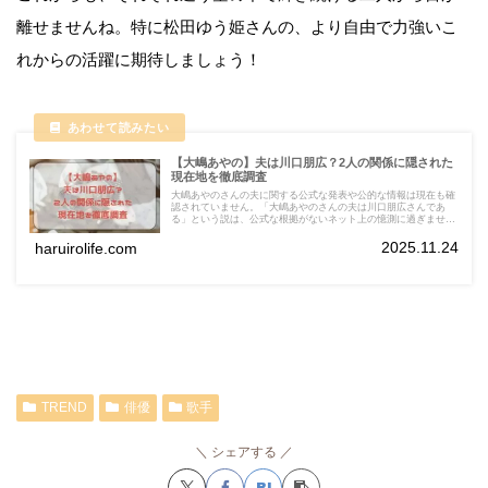
離せませんね。特に松田ゆう姫さんの、より自由で力強いこ
れからの活躍に期待しましょう！
【大嶋あやの】夫は川口朋広？2人の関係に隠された
現在地を徹底調査
大嶋あやのさんの夫に関する公式な発表や公的な情報は現在も確
認されていません。「大嶋あやのさんの夫は川口朋広さんであ
る」という説は、公式な根拠がないネット上の憶測に過ぎませ
ん。信頼できる情報は「両名が競技者として共演歴がある」とい
う事実のみです。
2025.11.24
haruirolife.com
TREND
俳優
歌手
シェアする