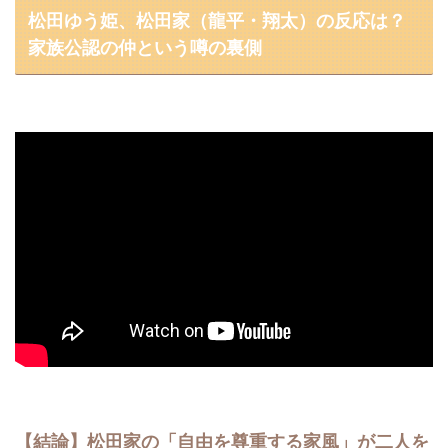
松田ゆう姫、松田家（龍平・翔太）の反応は？
家族公認の仲という噂の裏側
【結論】松田家の「自由を尊重する家風」が二人を