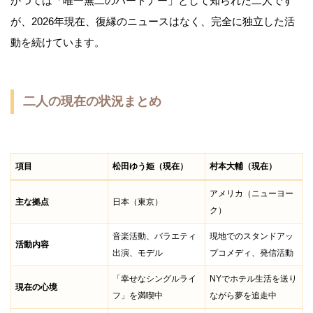
かつては「唯一無二のパートナー」として知られた二人です
が、2026年現在、復縁のニュースはなく、完全に独立した活
動を続けています。
二人の現在の状況まとめ
項目
松田ゆう姫（現在）
村本大輔（現在）
アメリカ（ニューヨー
主な拠点
日本（東京）
ク）
音楽活動、バラエティ
現地でのスタンドアッ
活動内容
出演、モデル
プコメディ、発信活動
「幸せなシングルライ
NYでホテル生活を送り
現在の心境
フ」を満喫中
ながら夢を追走中