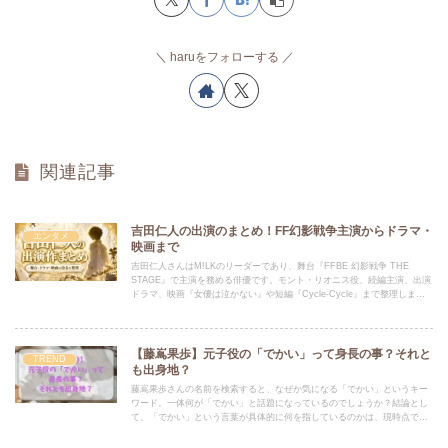
haruをフォローする
関連記事
吉田仁人の出演のまとめ！FF幻影戦争主演からドラマ・
エンタメ
映画まで
吉田仁人さんはM!LKのリーダーであり、舞台『FFBE 幻影戦争 THE
STAGE』で主演を務める俳優です。モント・リオニス役、続編主演、出演
ドラマ、映画『女優は泣かない』や短編『Cycle-Cycle』まで整理しま
す。
【藤嶌果歩】元子役の「でかい」って身長の事？それと
TREND
も出身地？
藤嶌果歩さんの名前を検索すると、なぜか気になる「でかい」というキー
ワード。一体何が「でかい」と話題になっているのでしょうか？結論とし
て、「でかい」という言葉が具体的に何を指しているのかは、現時点では
断定できません。