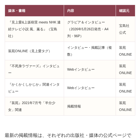
媒体・書籍
内容
確認元
『見上愛&上坂樹里 meets NHK 連
グラビア＆インタビュー
宝島社
続テレビ小説 風、薫る』（宝島
（2026年5月26日発売・A4
公式
社）
判・96P）
インタビュー・掲載記事（複
装苑
装苑ONLINE（見上愛タグ）
数）
ONLINE
『不死身ラヴァーズ』インタビュ
装苑
Webインタビュー
ー
ONLINE
『かくかくしかじか』関連インタ
装苑
Webインタビュー
ビュー
ONLINE
『装苑』2021年7月号「半分少
装苑
掲載情報
女」関連
ONLINE
最新の掲載情報は、それぞれの出版社・媒体の公式ページで