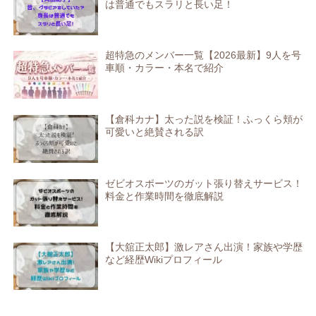
は普通でもスラリと長い足！
超特急のメンバー一覧【2026最新】9人を号
車順・カラー・本名で紹介
【倉科カナ】太った説を検証！ふっくら頬が
可愛いと絶賛される訳
ゼビオスポーツのガット張り替えサービス！
料金と作業時間を徹底解説
【大舘正太郎】激レアさん出演！家族や学歴
など経歴Wikiプロフィール