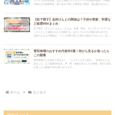
リバイスの牛島光役、みなと商事コインランドリーの英明日香役、十角館
の殺人の江南孝明役、君とゆきて咲くの深草丘十郎役、君は夏のなかの戸
田渉役まで公式情報をもとに整理します。
【松下萌子】志村けんとの関係は？子供や実家、学歴な
TREND
ど経歴Wikiまとめ
松下萌子（まつした もえこ）さんは、女優、歌手、そしてチョークアーテ
ィストとして多岐にわたり活躍する、まさにマルチな才能の持ち主です。
志村けんさんの関係は、ファンの間で長らく関心を集めてきました。結論
から言うと、お二人は非常に仲の良い友人関係であり、仕事仲間でもあっ
たというのが正しい見方です。
菅田将暉のおすすめ代表作5選！何から見るか迷ったら
俳優
この順番
菅田将暉さんを初めて見る人へ。『ミステリと言う勿れ』『花束みたいな
恋をした』など厳選5作品を、声・間・視線の見どころで整理。何から見る
か迷ったら最初の1本が見つかります。
ホーム
エンタメ