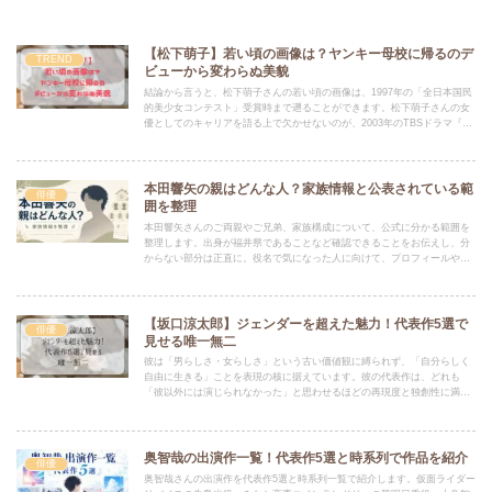
【松下萌子】若い頃の画像は？ヤンキー母校に帰るのデ
TREND
ビューから変わらぬ美貌
結論から言うと、松下萌子さんの若い頃の画像は、1997年の「全日本国民
的美少女コンテスト」受賞時まで遡ることができます。松下萌子さんの女
優としてのキャリアを語る上で欠かせないのが、2003年のTBSドラマ『ヤ
ンキー母校に帰る』です。
本田響矢の親はどんな人？家族情報と公表されている範
俳優
囲を整理
本田響矢さんのご両親やご兄弟、家族構成について、公式に分かる範囲を
整理します。出身が福井県であることなど確認できることをお伝えし、分
からない部分は正直に。役名で気になった人に向けて、プロフィールや出
演作への入口もまとめました。
【坂口涼太郎】ジェンダーを超えた魅力！代表作5選で
俳優
見せる唯一無二
彼は「男らしさ・女らしさ」という古い価値観に縛られず、「自分らしく
自由に生きる」ことを表現の核に据えています。彼の代表作は、どれも
「彼以外には演じられなかった」と思わせるほどの再現度と独創性に満ち
ています。特に【罠の戦争】がおすすめです！
奥智哉の出演作一覧！代表作5選と時系列で作品を紹介
俳優
奥智哉さんの出演作を代表作5選と時系列一覧で紹介します。仮面ライダー