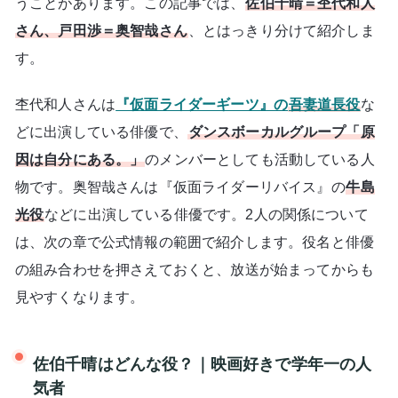
うことがあります。この記事では、
佐伯千晴＝杢代和人
さん、戸田渉＝奥智哉さん
、とはっきり分けて紹介しま
す。
杢代和人さんは
『仮面ライダーギーツ』の
吾妻道長役
な
どに出演している俳優で、
ダンスボーカルグループ「原
因は自分にある。」
のメンバーとしても活動している人
物です。奥智哉さんは『仮面ライダーリバイス』の
牛島
光役
などに出演している俳優です。2人の関係について
は、次の章で公式情報の範囲で紹介します。役名と俳優
の組み合わせを押さえておくと、放送が始まってからも
見やすくなります。
佐伯千晴はどんな役？｜映画好きで学年一の人
気者