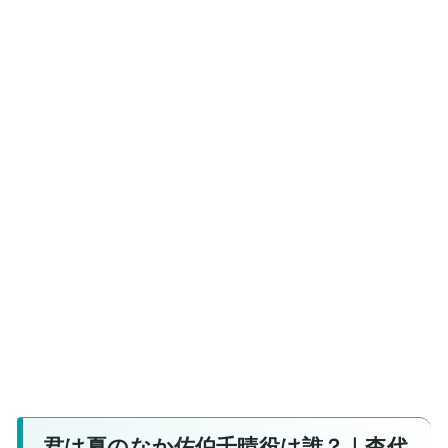
君は夏のなか佐伯千晴役は誰？｜杢代