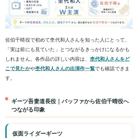
佐伯千晴役で初めて杢代和人さんを知った人にとって、
「実は前にも見ていた」とつながるきっかけになるかも
しれません。各作品の詳しい内容は、
杢代和人さんをど
こで見たか
や
杢代和人さんの出演作一覧
でも確認できま
す。
ギーツ吾妻道長役｜バッファから佐伯千晴役へ
つながる印象
仮面ライダーギーツ