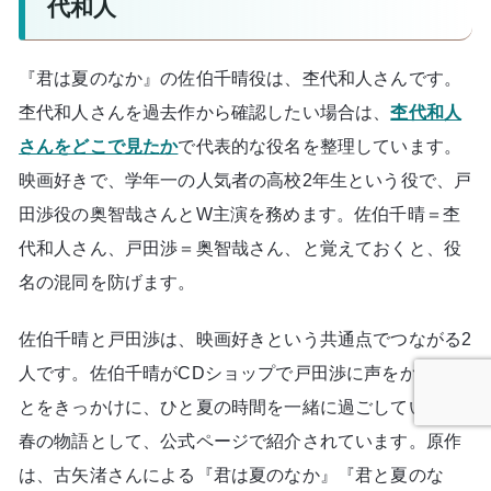
代和人
『君は夏のなか』の佐伯千晴役は、杢代和人さんです。
杢代和人さんを過去作から確認したい場合は、
杢代和人
さんをどこで見たか
で代表的な役名を整理しています。
映画好きで、学年一の人気者の高校2年生という役で、戸
田渉役の奥智哉さんとW主演を務めます。佐伯千晴＝杢
代和人さん、戸田渉＝奥智哉さん、と覚えておくと、役
名の混同を防げます。
佐伯千晴と戸田渉は、映画好きという共通点でつながる2
人です。佐伯千晴がCDショップで戸田渉に声をかけたこ
とをきっかけに、ひと夏の時間を一緒に過ごしていく青
春の物語として、公式ページで紹介されています。原作
は、古矢渚さんによる『君は夏のなか』『君と夏のな