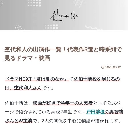
杢代和人の出演作一覧！代表作5選と時系列で
見るドラマ・映画
2026.06.12
ドラマNEXT『君は夏のなか』
で
佐伯千晴役を演じるの
は、杢代和人さん
です。
佐伯千晴は、
映画が好きで学年一の人気者
として公式ペ
ージで紹介されている高校2年生です。
戸田渉役
の奥智哉
さんとW主演
で、2人の関係を中心に物語が描かれます。