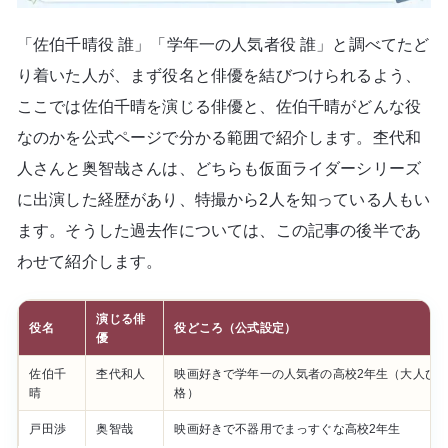
「佐伯千晴役 誰」「学年一の人気者役 誰」と調べてたど
り着いた人が、まず役名と俳優を結びつけられるよう、
ここでは佐伯千晴を演じる俳優と、佐伯千晴がどんな役
なのかを公式ページで分かる範囲で紹介します。杢代和
人さんと奥智哉さんは、どちらも仮面ライダーシリーズ
に出演した経歴があり、特撮から2人を知っている人もい
ます。そうした過去作については、この記事の後半であ
わせて紹介します。
演じる俳
役名
役どころ（公式設定）
優
佐伯千
杢代和人
映画好きで学年一の人気者の高校2年生（大人び
晴
格）
戸田渉
奥智哉
映画好きで不器用でまっすぐな高校2年生