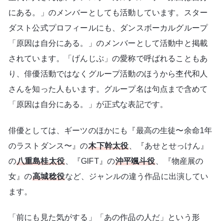
にある。」のメンバーとしても活動しています。スター
ダスト公式プロフィールにも、ダンスボーカルグループ
「原因は自分にある。」のメンバーとして活動中と掲載
されています。「げんじぶ」の愛称で呼ばれることもあ
り、俳優活動ではなくグループ活動のほうから杢代和人
さんを知った人もいます。グループ名は句点まで含めて
「原因は自分にある。」が正式な表記です。
俳優としては、ギーツのほかにも『最高の生徒〜余命1年
のラストダンス〜』の
木下幹太役
、『あせとせっけん』
の
八重島桂太役
、『GIFT』の
沖平颯斗役
、『物産展の
女』の
高城稔役
など、ジャンルの違う作品に出演してい
ます。
「前にも見た気がする」「あの作品の人だ」という形