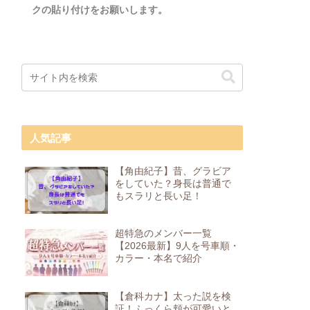
クの貼り付けをお願いします。
人気記事
【角由紀子】昔、グラビア
をしていた？身長は普通で
もスラリと長い足！
超特急のメンバー一覧
【2026最新】9人を号車順・
カラー・本名で紹介
【倉科カナ】太った説を検
証！ふっくら頬が可愛いと