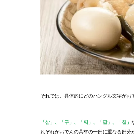
それでは、具体的にどのハングル文字がお
「삼」、「구」、「찌」、「팔」、「칠」
れぞれがおでんの具材の一部に重なる部分