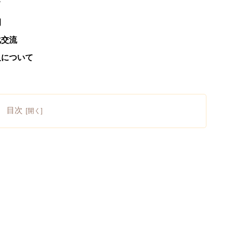
て
例
化交流
及について
目次