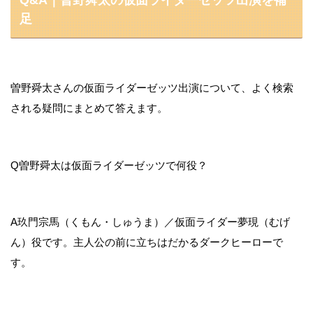
Q&A｜曽野舜太の仮面ライダーゼッツ出演を補
足
曽野舜太さんの仮面ライダーゼッツ出演について、よく検索
される疑問にまとめて答えます。
Q
曽野舜太は仮面ライダーゼッツで何役？
A
玖門宗馬（くもん・しゅうま）／仮面ライダー夢現（むげ
ん）役です。主人公の前に立ちはだかるダークヒーローで
す。