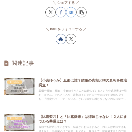
シェアする
haruをフォローする
関連記事
【小倉ゆうか】旦那は誰？結婚の真相と噂の真相を徹底
TREND
調査！
2026年現在、現在、小倉ゆうかさんが結婚しているという公式発表は一切
ありません。それどころか、最新のインタビューやSNSでの発信を見て
も、「特定のパートナーがいる」という影すら感じさせないのが現状で
す。格闘家の朝倉未来さんと2022年6月に完全破局。
【比嘉梨乃】と「比嘉愛未」は姉妹じゃない！２人にま
TREND
つわる共通点は？
冒頭でも説明していますが、結論からお伝えすると、お二人は姉妹ではあ
りません。比嘉梨乃はご両親、お兄さん、妹さんで、比嘉愛未さんのご家