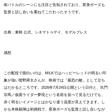
術バトルのシーンにも注目と告知されており、変身ポーズも
監督と話し合いを重ねてこだわったそうです。
出典：東映 公式、シネマトゥデイ、モデルプレス
感想
この配役で面白いのは、M!LKではハッピーレッドの明るい印
象が強い曽野舜太さんが、映画では「最恐の敵」として立ち
はだかるところです。2026年7月24日公開という日付と、玖門
宗馬／仮面ライダー夢現という名前を並べて見るだけでも、
赤く明るいイメージとはかなり違う温度が見えてきます。し
かも本格殺陣は初挑戦で、変身ポーズも監督と話し合いなが