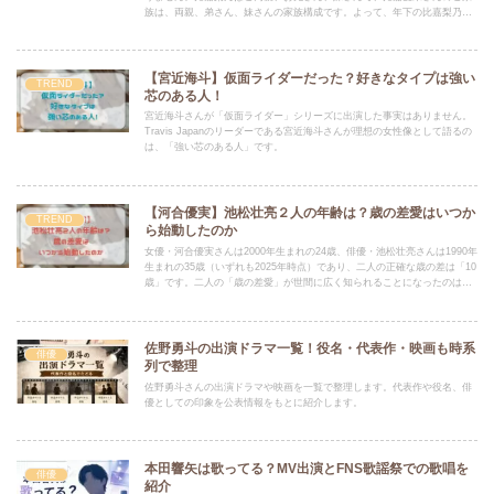
族は、両親、弟さん、妹さんの家族構成です。よって、年下の比嘉梨乃に
お姉さんの存在はありません。
【宮近海斗】仮面ライダーだった？好きなタイプは強い
TREND
芯のある人！
宮近海斗さんが「仮面ライダー」シリーズに出演した事実はありません。
Travis Japanのリーダーである宮近海斗さんが理想の女性像として語るの
は、「強い芯のある人」です。
【河合優実】池松壮亮２人の年齢は？歳の差愛はいつか
TREND
ら始動したのか
女優・河合優実さんは2000年生まれの24歳、俳優・池松壮亮さんは1990年
生まれの35歳（いずれも2025年時点）であり、二人の正確な歳の差は「10
歳」です。二人の「歳の差愛」が世間に広く知られることになったのは、
2023年春の写真週刊誌による報道がきっかけです。
佐野勇斗の出演ドラマ一覧！役名・代表作・映画も時系
俳優
列で整理
佐野勇斗さんの出演ドラマや映画を一覧で整理します。代表作や役名、俳
優としての印象を公表情報をもとに紹介します。
本田響矢は歌ってる？MV出演とFNS歌謡祭での歌唱を
俳優
紹介