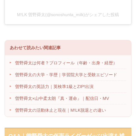
M!LK 曽野舜太(@sonoshunta_milk)がシェアした投稿
あわせて読みたい関連記事
▸
曽野舜太は何者？プロフィール（年齢・出身・経歴）
▸
曽野舜太の大学・学歴｜学習院大学と受験エピソード
▸
曽野舜太の英語力｜英検準1級とZIP!出演
▸
曽野舜太×山中柔太朗『真・運命』｜配信日・MV
▸
曽野舜太の活動休止と現在｜M!LK脱退との違い