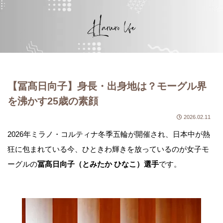
【冨髙日向子】身長・出身地は？モーグル界
を沸かす25歳の素顔
2026.02.11
2026年ミラノ・コルティナ冬季五輪が開催され、日本中が熱
狂に包まれている今、ひときわ輝きを放っているのが女子モ
ーグルの
冨髙日向子（とみたか ひなこ）選手
です。