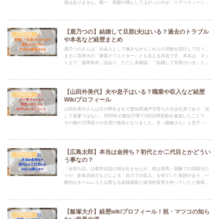
道はありません。唯一、熱愛の噂として上がったのが、リアリティーショ
ー「オオカミくんには騙されない」で共演したバンダリ亜砂也さんです。
【鹿乃つの】結婚して旦那(夫)はいる？過去のトラブル
TREND
や本名など経歴まとめ
鹿乃つのさんは、社会人として働きながらこれらの活動を並行して行う、
まさに等身大の「兼業クリエイター」とも言える存在です。本名は、ネッ
ト上で「蓮尾和奈」説あり、ただし未確認。「結婚して旦那がいる」とい
う明確な公式発表は、本人から一切ありません。
【山田外美代】夫や息子はいる？職業や収入など経歴
TREND
Wikiプロフィール
山田外美代さんは石川県生まれで愛知県瀬戸市育ちの元会社員であり、決
して富豪ではない。2005年の愛知万博で185日間皆勤を達成したことで、
その後の万博巡りが生涯の使命となりました。夫（鐘敏さん）と息子（和
弘さん）がいる。
【広島太郎】本当は金持ち？初代とか二代目とかどうい
TREND
う事なの？
「金持ち説」は都市伝説の域を出ませんが、彼は競馬・競艇での高額当た
りや、飲食店紹介などによる「自力での収入」を得ていた形跡があり、一
般的なホームレスとは異なる金銭感覚と経済的背景を持っていたと推察さ
れます。「広島太郎」が襲名制であるという「初代・二代目」説は都市伝
説であり、本人は否定していました。
【飯塚大介】経歴wikiプロフィール！祝・マツコの知ら
TREND