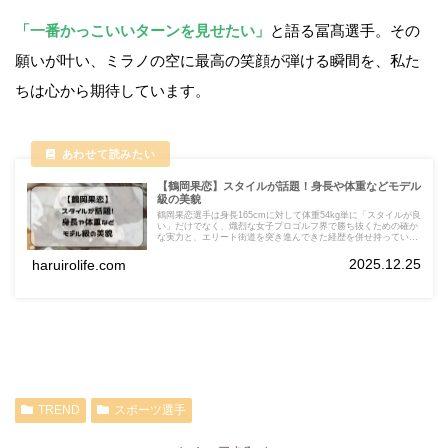
「一番かっこいいターンを見せたい」
と語る冨髙選手。その
願いが叶い、ミラノの空に最高の笑顔が弾ける瞬間を、私た
ちは心から期待しています。
【鶴岡果恋】スタイルが話題！身長や体重などモデル
級の美貌
鶴岡果恋選手は身長165cmに対して体重54kg単に「スタイルが良
い」だけでなく、熾烈な女子プロゴルフ界で勝ち抜くための確か
な実力と、エリート街道を突き進んできた経歴を併せ持っていま
す。「スリーサイズ」や「バストサイズ」についてですが、公式
な数値は一切公表されていません。
2025.12.25
haruirolife.com
TREND
スポーツ選手