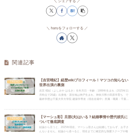
シェアする
haruをフォローする
関連記事
【吉宮晴紀】経歴wikiプロフィール！マツコの知らない
TREND
世界出演の裏側
吉宮 晴紀（よしみや はるき）生年月日・年齢：1999年生まれ（2025年11
月時点で26歳）出身地・居住地は神戸生まれ、神奈川県小田原市育ち で
最終学歴は千葉大学大学院 建築学専攻（現在在籍中）所属・職業：千葉大
学大学院生、文化財宿泊施設の研究者・情報発信者
【マーシュ彩】旦那(夫)はいる？結婚事情や歴代彼氏に
TREND
ついて徹底調査
結論から言うと、2025年現在、マーシュ彩さんは結婚しておらず、お子さ
んもいません。結論から述べると、現在までに確定的な熱愛スクープや報