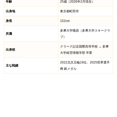
年齢
25歳（2026年2月現在）
出身地
東京都町田市
身長
152cm
多摩大学職員（多摩大学スキークラ
所属
ブ）
クラーク記念国際高等学校 → 多摩
出身校
大学経営情報学部 卒業
2022北京五輪19位、2025世界選手
主な戦績
権 銀メダル