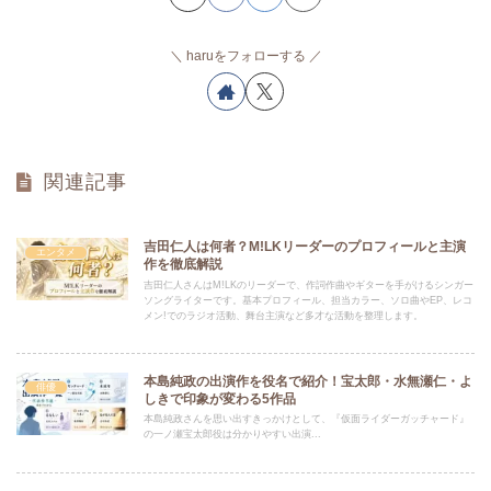
haruをフォローする
関連記事
吉田仁人は何者？M!LKリーダーのプロフィールと主演
エンタメ
作を徹底解説
吉田仁人さんはM!LKのリーダーで、作詞作曲やギターを手がけるシンガー
ソングライターです。基本プロフィール、担当カラー、ソロ曲やEP、レコ
メン!でのラジオ活動、舞台主演など多才な活動を整理します。
本島純政の出演作を役名で紹介！宝太郎・水無瀬仁・よ
俳優
しきで印象が変わる5作品
本島純政さんを思い出すきっかけとして、『仮面ライダーガッチャード』
の一ノ瀬宝太郎役は分かりやすい出演...