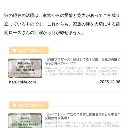
彼の現在の活躍は、家族からの愛情と協力があってこそ成り
立っているものです。これからも、家族の絆を大切にする當
間ローズさんの活躍から目が離せません。
【斉藤ブラザーズ】結婚してる？父親、母親の両親ど
ちらが外人のハーフ？
結論から言うと、2025年8月現在、斉藤ブラザーズの二人はどち
らも結婚していません。二人はハーフであり、父親がアメリカ
人、母親が日本人の国際結婚家庭に育ちました。彼らは宮城県で
生まれ育ちましたが、中学卒業後に父親の母国であるアメリカ合
衆国へ移住しました。
2025.12.08
haruirolife.com
【レイニ】ハーフなの？名前は俳優名それとも本名？
父親は徳永英明！
結論から言うと、徳永レイニさんはハーフではありません。レイ
ニさんの本名は「徳永レイニ」ですが、現在のところ漢字表記は