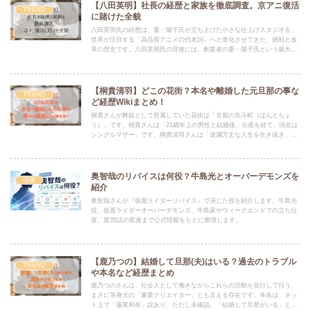
【八田英明】社長の経歴と家族を徹底調査。京アニ復活
TREND
に賭けた全貌
八田英明氏の経歴は、妻・陽子氏が立ち上げた小さな仕上げスタジオを、
世界が注目する「高品質アニメの代名詞」へと進化させてきた、挑戦と改
革の歴史です。八田英明氏の背後には、創業者の妻・陽子氏という最大の
パートナーと、危機に際して共に立ち上がった長男・真一郎氏という、強
い「家族の絆」がありました。
【桐貴清羽】どこの花街？本名や離婚した元旦那の事な
TREND
ど経歴Wikiまとめ！
桐貴さんが舞妓として所属していた花街は「京都の先斗町（ぽんとちょ
う）」です。桐貴さんは「21歳年上の男性と結婚後、出産を経て、現在は
シングルマザー」です。桐貴清羽さんは「波瀾万丈な人生を生き抜き、花
街の裏側を告発した著書で一躍注目を集めた、マルチな才能を持つインフ
ルエンサー」です。
奥智哉のリバイスは何役？牛島光とオーバーデモンズを
俳優
紹介
奥智哉さんが『仮面ライダーリバイス』で演じた役を紹介します。牛島光
役、仮面ライダーオーバーデモンズ、牛島家やウィークエンドでの立ち位
置、第35話の変身まで公式情報をもとに整理します。
【鹿乃つの】結婚して旦那(夫)はいる？過去のトラブル
TREND
や本名など経歴まとめ
鹿乃つのさんは、社会人として働きながらこれらの活動を並行して行う、
まさに等身大の「兼業クリエイター」とも言える存在です。本名は、ネッ
ト上で「蓮尾和奈」説あり、ただし未確認。「結婚して旦那がいる」とい