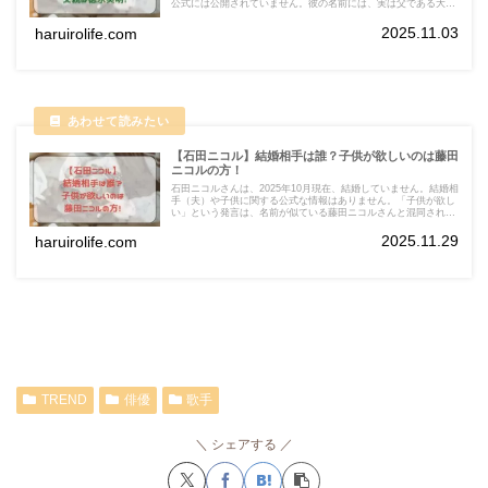
公式には公開されていません。彼の名前には、実は父である大物
歌手、徳永英明さんの深い愛情と、彼自身の音楽への情熱が隠さ
れています。
2025.11.03
haruirolife.com
【石田ニコル】結婚相手は誰？子供が欲しいのは藤田
ニコルの方！
石田ニコルさんは、2025年10月現在、結婚していません。結婚相
手（夫）や子供に関する公式な情報はありません。「子供が欲し
い」という発言は、名前が似ている藤田ニコルさんと混同されて
いるケースが多発しています。
2025.11.29
haruirolife.com
TREND
俳優
歌手
シェアする