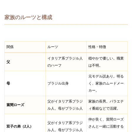
家族のルーツと構成
関係
ルーツ
性格・特徴
イタリア系ブラジル人
穏やかで優しい。職業
父
のハーフ
は不明。
元モデル説あり。明る
母
ブラジル出身
く、家族のムードメー
カー。
父がイタリア系ブラジ
家族の長男。バラエテ
當間ローズ
ル人、母がブラジル人
ィ番組などで活躍。
仲が良く、當間ローズ
父がイタリア系ブラジ
双子の弟（2人）
さんと一緒に活動する
ル人、母がブラジル人