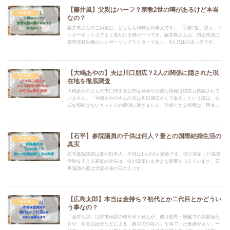
【藤井風】父親はハーフ？宗教2世の噂があるけど本当
TREND
なの？
藤井風さんのご両親は、どちらも純粋な日本人です。「宗教2世」説も、イ
ンターネット上でよく見かける噂の一つです。藤井風さんは、岡山県浅口
郡里庄町出身のシンガーソングライターであり、4人兄妹の末っ子です。
【大嶋あやの】夫は川口朋広？2人の関係に隠された現
TREND
在地を徹底調査
大嶋あやのさんの夫に関する公式な発表や公的な情報は現在も確認されて
いません。「大嶋あやのさんの夫は川口朋広さんである」という説は、公
式な根拠がないネット上の憶測に過ぎません。信頼できる情報は「両名が
競技者として共演歴がある」という事実のみです。
【石平】参院議員の子供は何人？妻との国際結婚生活の
TREND
真実
石平参院議員は妻が日本人、子供は1人の3人家族です。彼の安定した議員
活動を支える家族の存在は、彼の政策にも大きな影響を与えています。石
平議員の妻は大阪出身の日本人です。
【広島太郎】本当は金持ち？初代とか二代目とかどうい
TREND
う事なの？
「金持ち説」は都市伝説の域を出ませんが、彼は競馬・競艇での高額当た
りや、飲食店紹介などによる「自力での収入」を得ていた形跡があり、一