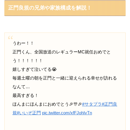
正門良規の兄弟や家族構成を解説！
うわー！！
正門くん、全国放送のレギュラーMC就任おめでと
う！！！！！！
嬉しすぎて泣いてる😭
毎週土曜の朝を正門と一緒に迎えられる幸せが訪れる
なんて…
最高すぎる！
ほんまにほんまにおめでとう🎉🎊🎉
#サタプラ
#正門良
規
#いいぞ正門
pic.twitter.com/xfFJohIvTn