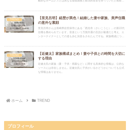
般的なホームレスとは異なる金銭感覚と経済的背景を持っていたと推察さ
れます。「広島太郎」が襲名制であるという「初代・二代目」説は都市伝
説であり、本人は否定していました。
【里見呂明】経歴が異色！結婚した妻や家族、美声住職
TREND
の意外な素顔
里見呂明さんは長崎県佐世保市にある「西光寺（さいこうじ）」の第22代
住職を務められています。音楽という万国共通の言語が最適だと考え、エ
ンターテイナーとしての道も歩む決意をされたんですね。家族構成につい
ては、プライバシー保護の観点から公式には非公開。
【近健太】家族構成まとめ！妻や子供との時間を大切に
TREND
する理由
近健太氏の家族（妻・子供・両親など）に関する具体的な情報は、公的な
ソースには存在しません。近健太氏に子供がいるかどうかについても公式
な情報はありません。
ホーム
TREND
プロフィール