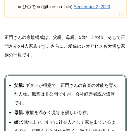
— ∞ ひ🍊で ∞ (@blue_na_hito)
September 2, 2023
正門さんの家族構成は、父親、母親、9歳年上の姉、そして正
門さんの4人家族です。さらに、愛猫のレオとヒメも大切な家
族の一員です。
父親:
ギターが得意で、正門さんの音楽の才能を育ん
だ人物。職業は非公開ですが、会社経営者説が濃厚
です。
母親:
家族を温かく見守る優しい存在。
姉:
9歳年上で、すでに社会人として家を出ているよ
うです。正門さんとは仲が良く、過去に姉の友人と