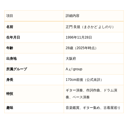
項目
詳細内容
名前
正門 良規（まさかど よしのり）
生年月日
1996年11月28日
年齢
28歳（2025年時点）
出身地
大阪府
所属グループ
Aぇ! group
身長
170cm前後（公式未詳）
ギター演奏、作詞作曲、ドラム演
特技
奏、ベース演奏
趣味
音楽鑑賞、ギター集め、古着屋巡り