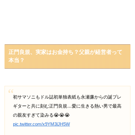
正門良規、実家はお金持ち？父親が経営者って
本当？
初サマソニもドル誌初単独表紙も永瀬廉からの誕プレ
ギターと共に刻む正門良規…愛に生きる熱い男で最高
の親友すぎて染みる😭😭😭
pic.twitter.com/x9YM3lJH5W