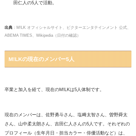
田仁人の5人で活動。
出典
：M!LK オフィシャルサイト、ビクターエンタテインメント 公式、
ABEMA TIMES、Wikipedia（日付の確認）
M!LKの現在のメンバー5人
卒業と加入を経て、現在のM!LKは5人体制です。
現在のメンバーは、佐野勇斗さん、塩﨑太智さん、曽野舜太
さん、山中柔太朗さん、吉田仁人さんの5人です。それぞれの
プロフィール（生年月日・担当カラー・俳優活動など）は、