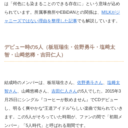
は「何色にも染まることのできる存在に」という意味が込め
られています。所属事務所やEBiDANとの関係は、
M!LKがジ
ャニーズではない理由を整理した記事
でも解説しています。
デビュー時の5人（板垣瑞生・佐野勇斗・塩﨑太
智・山﨑悠稀・吉田仁人）
結成時のメンバーは、板垣瑞生さん、
佐野勇斗さん
、
塩﨑太
智さん
、山﨑悠稀さん、
吉田仁人さん
の5人でした。2015年3
月25日にシングル『コーヒーが飲めません』でCDデビュー
し、明るく爽やかな“王道アイドル”らしい楽曲で知られていき
ます。この5人がそろっていた時期が、ファンの間で「初期メ
ンバー」「5人時代」と呼ばれる期間です。