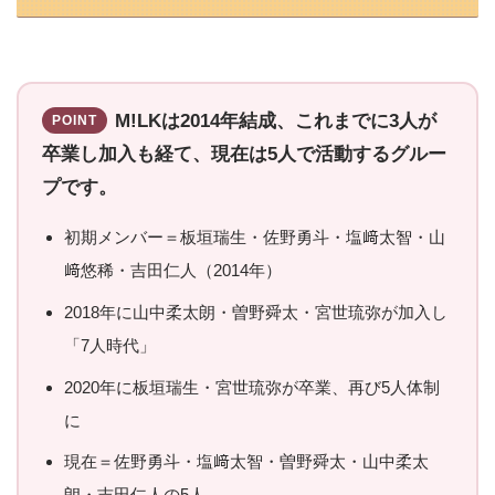
M!LKは2014年結成、これまでに3人が
POINT
卒業し加入も経て、現在は5人で活動するグルー
プです。
初期メンバー＝板垣瑞生・佐野勇斗・塩﨑太智・山
﨑悠稀・吉田仁人（2014年）
2018年に山中柔太朗・曽野舜太・宮世琉弥が加入し
「7人時代」
2020年に板垣瑞生・宮世琉弥が卒業、再び5人体制
に
現在＝佐野勇斗・塩﨑太智・曽野舜太・山中柔太
朗・吉田仁人の5人