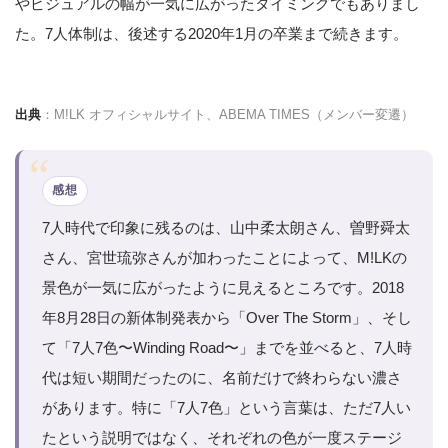
やビジュアルの幅が一気に広がったタイミングでもありまし
た。7人体制は、後述する2020年1月の卒業まで続きます。
出典
：M!LK オフィシャルサイト、ABEMA TIMES（メンバー変遷）
感想
7人時代で印象に残るのは、山中柔太朗さん、曽野舜太
さん、宮世琉弥さんが加わったことによって、M!LKの
景色が一気に広がったように見えるところです。2018
年8月28日の新体制発表から「Over The Storm」、そし
て「7人7色〜Winding Road〜」までを並べると、7人時
代は短い期間だったのに、名前だけで終わらない濃さ
があります。特に「7人7色」という言葉は、ただ7人い
たという説明ではなく、それぞれの色が一度ステージ