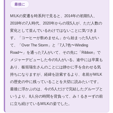
最後に
M!LKの変遷を時系列で見ると、2014年の初期5人、
2018年の7人時代、2020年からの現5人が、ただ人数の
変化として並んでいるわけではないことに気づきま
す。「コーヒーが飲めません」から始まった5人がい
て、「Over The Storm」と「7人7色〜Winding
Road〜」を通った7人がいて、その先に「Ribbon」で
メジャーデビューした今の5人がいる。途中には卒業も
あり、板垣瑞生さんのことには静かに手を合わせる気
持ちになりますが、経緯を詮索するより、名前がM!LK
の歴史の中に残っていることを大切に読みたいです。
最後に浮かぶのは、今の5人だけで完結したグループと
いうより、8人分の時間を背負って、み！るきーずの前
に立ち続けているM!LKの姿でした。