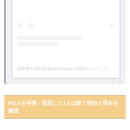
佐野勇斗(M!LK)(@sanohayato_milk)がシェアした投稿
M!LKを卒業・脱退した3人は誰？理由と現在を
整理