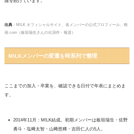
躍を続けています。
出典
：M!LK オフィシャルサイト、各メンバーの公式プロフィール、映
画.com（板垣瑞生さんの出演作・報道）
M!LKメンバーの変遷を時系列で整理
ここまでの加入・卒業を、確認できる日付で年表にまとめま
す。
2014年11月：M!LK結成。初期メンバーは板垣瑞生・佐野
勇斗・塩﨑太智・山﨑悠稀・吉田仁人の5人。