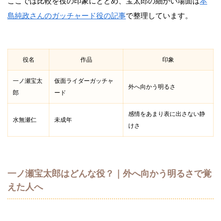
ここでは比較を役の印象にとどめ、宝太郎の細かい場面は
本
島純政さんのガッチャード役の記事
で整理しています。
役名
作品
印象
一ノ瀬宝太
仮面ライダーガッチャ
外へ向かう明るさ
郎
ード
感情をあまり表に出さない静
水無瀬仁
未成年
けさ
一ノ瀬宝太郎はどんな役？｜外へ向かう明るさで覚
えた人へ