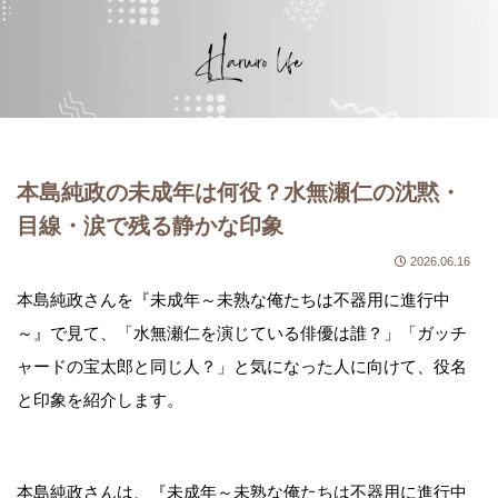
本島純政の未成年は何役？水無瀬仁の沈黙・
目線・涙で残る静かな印象
2026.06.16
本島純政さんを『未成年～未熟な俺たちは不器用に進行中
～』で見て、「水無瀬仁を演じている俳優は誰？」「ガッチ
ャードの宝太郎と同じ人？」と気になった人に向けて、役名
と印象を紹介します。
本島純政さんは、『未成年～未熟な俺たちは不器用に進行中