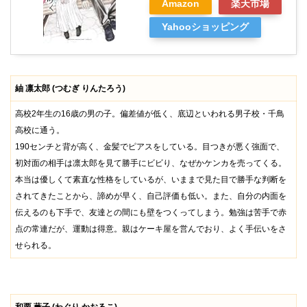
Amazon
楽天市場
Yahooショッピング
紬 凛太郎 (つむぎ りんたろう)
高校2年生の16歳の男の子。偏差値が低く、底辺といわれる男子校・千鳥
高校に通う。
190センチと背が高く、金髪でピアスをしている。目つきが悪く強面で、
初対面の相手は凛太郎を見て勝手にビビり、なぜかケンカを売ってくる。
本当は優しくて素直な性格をしているが、いままで見た目で勝手な判断を
されてきたことから、諦めが早く、自己評価も低い。また、自分の内面を
伝えるのも下手で、友達との間にも壁をつくってしまう。勉強は苦手で赤
点の常連だが、運動は得意。親はケーキ屋を営んでおり、よく手伝いをさ
せられる。