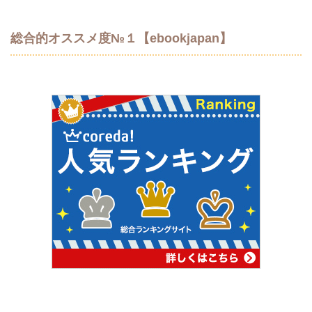
総合的オススメ度№１【ebookjapan】