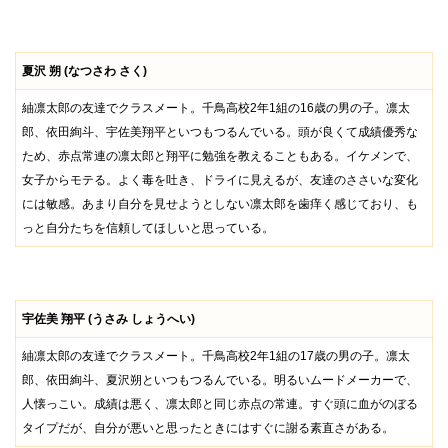
夏沢 朔 (なつさわ さく)
紬凛太郎の友達でクラスメート。千鳥高校2年1組の16歳の男の子。凛太
郎、依田絢斗、宇佐美翔平といつもつるんでいる。頭が良くて成績優秀な
ため、赤点常連の凛太郎と翔平に勉強を教えることもある。イケメンで、
女子からモテる。よく毒を吐き、ドライに見えるが、友達のささいな変化
には敏感。あまり自分を見せようとしない凛太郎を歯痒く感じており、も
っと自分たちを信頼してほしいと思っている。
宇佐美 翔平 (うさみ しょうへい)
紬凛太郎の友達でクラスメート。千鳥高校2年1組の17歳の男の子。凛太
郎、依田絢斗、夏沢朔といつもつるんでいる。明るいムードメーカーで、
人懐っこい。成績は悪く、凛太郎と同じ赤点の常連。すぐ頭に血がのぼる
タイプだが、自分が悪いと思ったときにはすぐに謝る素直さがある。