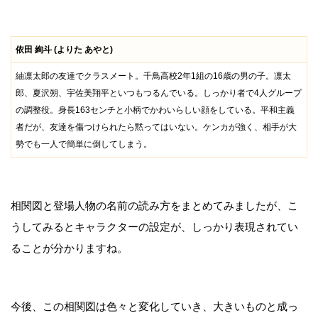
依田 絢斗 (よりた あやと)
紬凛太郎の友達でクラスメート。千鳥高校2年1組の16歳の男の子。凛太
郎、夏沢朔、宇佐美翔平といつもつるんでいる。しっかり者で4人グループ
の調整役。身長163センチと小柄でかわいらしい顔をしている。平和主義
者だが、友達を傷つけられたら黙ってはいない。ケンカが強く、相手が大
勢でも一人で簡単に倒してしまう。
相関図と登場人物の名前の読み方をまとめてみましたが、こ
うしてみるとキャラクターの設定が、しっかり表現されてい
ることが分かりますね。
今後、この相関図は色々と変化していき、大きいものと成っ