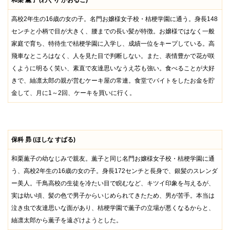
和栗 薫子 (わぐり かおるこ)
高校2年生の16歳の女の子。名門お嬢様女子校・桔梗学園に通う。身長148
センチと小柄で目が大きく、腰までの長い髪が特徴。お嬢様ではなく一般
家庭で育ち、特待生で桔梗学園に入学し、成績一位をキープしている。高
飛車なところはなく、人を見た目で判断しない。また、表情豊かで花が咲
くように明るく笑い、素直で友達思いなうえ芯も強い。食べることが大好
きで、紬凛太郎の親が営むケーキ屋の常連。食堂でバイトをしたお金を貯
金して、月に1～2回、ケーキを買いに行く。
保科 昴 (ほしな すばる)
和栗薫子の幼なじみで親友。薫子と同じ名門お嬢様女子校・桔梗学園に通
う、高校2年生の16歳の女の子。身長172センチと長身で、銀髪のスレンダ
ー美人。千鳥高校の生徒を冷たい目で睨むなど、キツイ印象を与えるが、
実は幼い頃、髪の色で男子からいじめられてきたため、男が苦手。本当は
泣き虫で友達思いな面があり、桔梗学園で薫子の立場が悪くなるからと、
紬凛太郎から薫子を遠ざけようとした。