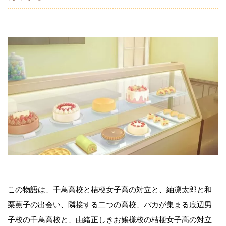
この物語は、千鳥高校と桔梗女子高の対立と、紬凛太郎と和
栗薫子の出会い、隣接する二つの高校、バカが集まる底辺男
子校の千鳥高校と、由緒正しきお嬢様校の桔梗女子高の対立