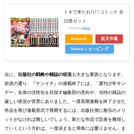
トキワ来たれり! ! コミック 全
13巻セット
created by
Rinker
Amazon
楽天市場
Yahooショッピング
次に、
出版社の戦略や雑誌の状況
も大きな要因となります。
前述の通り、『ケンイチ』の連載終了には、「週刊少年サン
デー」全体の活性化を目指す編集部の意向や、当時の雑誌の
厳しい状況が背景にありました。一度長期連載を終了させた
作品を再び連載形式で再開するには、出版社側に相当のメリ
ットがなければ難しいでしょう。新たな作品で読者を獲得し
ていくという方針は、一度決まると簡単には覆りません。ま