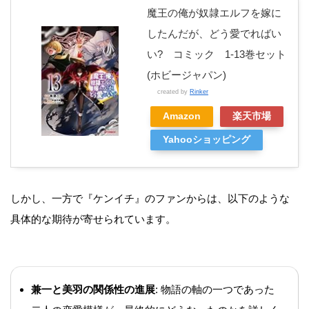
魔王の俺が奴隷エルフを嫁に
したんだが、どう愛でればい
い? コミック 1-13巻セット
(ホビージャパン)
created by
Rinker
Amazon
楽天市場
Yahooショッピング
しかし、一方で『ケンイチ』のファンからは、以下のような
具体的な期待が寄せられています。
兼一と美羽の関係性の進展
: 物語の軸の一つであった