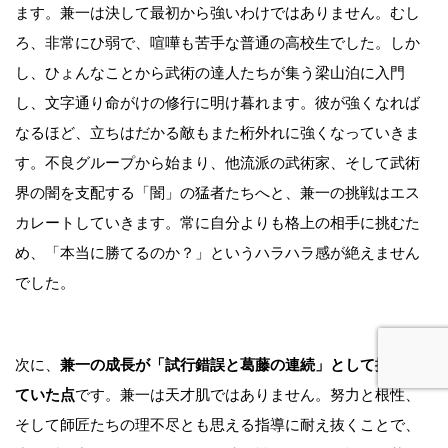
ます。兼一は決して最初から強いわけではありません。むし
ろ、非常にひ弱で、喧嘩も苦手な普通の高校生でした。しか
し、ひょんなことから武術の達人たちが集う梁山泊に入門
し、文字通り命がけの修行に明け暮れます。彼が強くなれば
なるほど、立ちはだかる敵もまた桁外れに強くなっていきま
す。不良グループから始まり、他流派の武術家、そして武術
界の闇を支配する「闇」の猛者たちへと、兼一の挑戦はエス
カレートしていきます。常に自分よりも格上の相手に挑むた
め、「本当に勝てるのか？」というハラハラ感が絶えません
でした。
次に、
兼一の成長が「試行錯誤と葛藤の連続」として描かれ
ていた点
です。兼一は天才肌ではありません。努力と根性、
そして師匠たちの理不尽とも思える指導に耐え抜くことで、